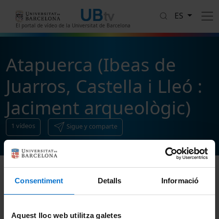
Pasar al contenido principal
ES
El portal de vídeo de la Universitat de Barcelona
Atapuerca (Ibeas de
Juarros, Castella i Lleó :
Jaciment arqueològic)
1
vídeos
Sigue y comparte
Consentiment
Detalls
Informació
Ordenar
Aquest lloc web utilitza galetes