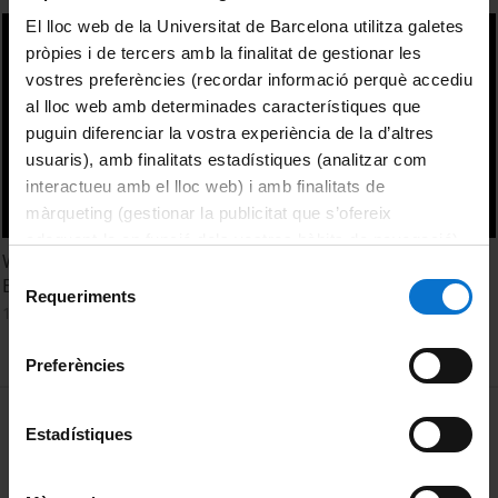
El lloc web de la Universitat de Barcelona utilitza galetes
pròpies i de tercers amb la finalitat de gestionar les
vostres preferències (recordar informació perquè accediu
al lloc web amb determinades característiques que
puguin diferenciar la vostra experiència de la d’altres
usuaris), amb finalitats estadístiques (analitzar com
interactueu amb el lloc web) i amb finalitats de
màrqueting (gestionar la publicitat que s’ofereix
adequant-la en funció dels vostres hàbits de navegació).
What si a nice flake like you doing in a place like this?
Per obtenir més informació sobre les galetes podeu
Selecció
Esther López Ortega
consultar la
Política de galetes del lloc web de la
Requeriments
de
19 Octubre, 2015
Universitat de Barcelona
.
consentiment
Preferències
MENÚ PEU 1
Aviso legal
Estadístiques
Política de Cookies