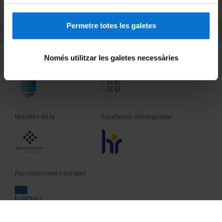
Sobre UBtv
Permetre totes les galetes
PEU 3
Contacto
Només utilitzar les galetes necessàries
Fundadora de la
Miembro de la
Miembro de la
Excelencia internacional
Reconocimiento europeo