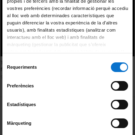
pròpies i de tercers amb la finalitat de gestionar les
vostres preferències (recordar informació perquè accediu
al lloc web amb determinades característiques que
puguin diferenciar la vostra experiència de la d’altres
usuaris), amb finalitats estadístiques (analitzar com
interactueu amb el lloc web) i amb finalitats de
màrqueting (gestionar la publicitat que s’ofereix
adequant-la en funció dels vostres hàbits de navegació).
Per obtenir més informació sobre les galetes podeu
Selecció
The export of Heligoland flint in Prehistory with special
consultar la
Política de galetes del lloc web de la
Requeriments
de
focus on Danish finds. Klaus Hirsch
Universitat de Barcelona
.
consentiment
9 Septiembre, 2015
Preferències
MENÚ PEU 1
Estadístiques
Aviso legal
Política de Cookies
Màrqueting
PEU 2
Privacidad y términos