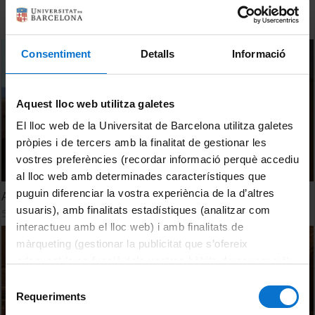
Consentiment
Detalls
Informació
Aquest lloc web utilitza galetes
El lloc web de la Universitat de Barcelona utilitza galetes
pròpies i de tercers amb la finalitat de gestionar les
vostres preferències (recordar informació perquè accediu
al lloc web amb determinades característiques que
puguin diferenciar la vostra experiència de la d’altres
Agències de Qualitat
usuaris), amb finalitats estadístiques (analitzar com
5 Junio, 2014
interactueu amb el lloc web) i amb finalitats de
màrqueting (gestionar la publicitat que s’ofereix
adequant-la en funció dels vostres hàbits de navegació).
Per obtenir més informació sobre les galetes podeu
Selecció
consultar la
Política de galetes del lloc web de la
Requeriments
de
Universitat de Barcelona
.