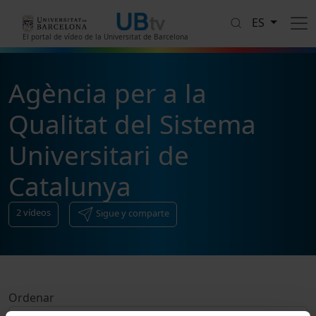
Pasar al contenido principal
ES
El portal de vídeo de la Universitat de Barcelona
Agència per a la
Qualitat del Sistema
Universitari de
Catalunya
2
vídeos
Sigue y comparte
Ordenar