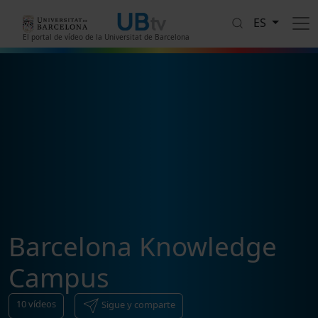
Pasar al contenido principal
ES
El portal de vídeo de la Universitat de Barcelona
Barcelona Knowledge
Campus
10
vídeos
Sigue y comparte