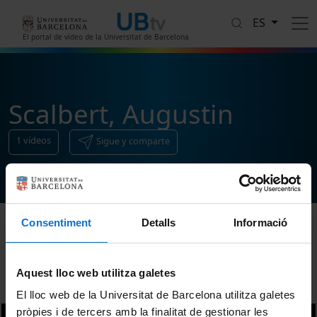
Pasar al contenido principal
ES
El portal de vídeo de la Universitat de Barcelona
Scalbert, Augustin
1
vídeos
Sigue y comparte
Consentiment
Detalls
Informació
Ordenar
Aquest lloc web utilitza galetes
El lloc web de la Universitat de Barcelona utilitza galetes
pròpies i de tercers amb la finalitat de gestionar les