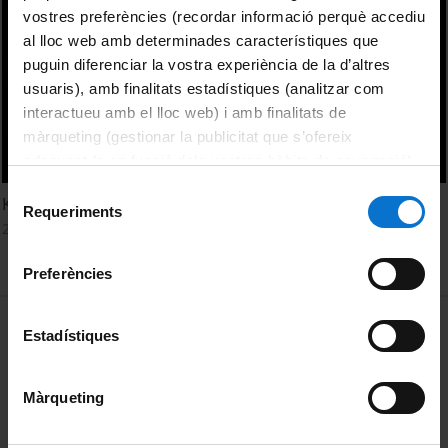
vostres preferències (recordar informació perquè accediu
al lloc web amb determinades característiques que
puguin diferenciar la vostra experiència de la d’altres
usuaris), amb finalitats estadístiques (analitzar com
interactueu amb el lloc web) i amb finalitats de
màrqueting (gestionar la publicitat que s’ofereix
adequant-la en funció dels vostres hàbits de navegació).
Per obtenir més informació sobre les galetes podeu
Selecció
Keynotes - Thursday. ICPH 2011
consultar la
Política de galetes del lloc web de la
Requeriments
de
20 Octubre, 2011
Universitat de Barcelona
.
consentiment
Preferències
MENÚ PEU 1
Aviso legal
Estadístiques
Política de Cookies
Màrqueting
PEU 2
Privacidad y términos
Sobre UBtv