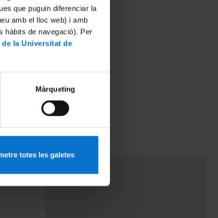
ues que puguin diferenciar la
tueu amb el lloc web) i amb
es hàbits de navegació). Per
 de la Universitat de
Màrqueting
etre totes les galetes
PEU 3
rminos
Contacto