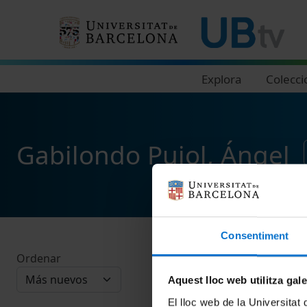
Navegació principal
Explora
Colecci
Gabilondo Pujol, Ángel
Consentiment
Ordenar
Aquest lloc web utilitza gal
El lloc web de la Universitat 