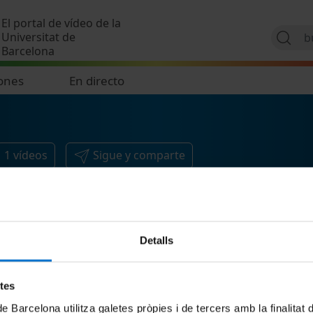
Pasar al contenido principal
El portal de vídeo de la
Universitat de
Barcelona
ones
En directo
1
vídeos
Sigue y comparte
Detalls
etes
de Barcelona utilitza galetes pròpies i de tercers amb la finalitat