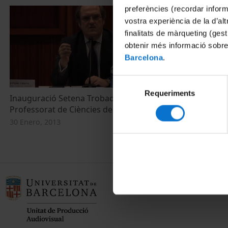
preferències (recordar infor
vostra experiència de la d’al
finalitats de màrqueting (gest
obtenir més informació sobre
Barcelona
.
Selecció
Requeriments
de
Inauguració Setena Trobada de
consentiment
Professorat de Ciències de la Salut
30 Enero, 2013