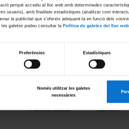
mació perquè accediu al lloc web amb determinades característiq
tres usuaris), amb finalitats estadístiques (analitzar com interac
ionar la publicitat que s’ofereix adequant-la en funció dels vostr
 les galetes podeu consultar la
Política de galetes del lloc web
Preferències
Estadístiques
Només utilitzar les galetes
Perm
necessàries
MENÚ PEU 1
PEU 2
Aviso legal
Privacidad y té
Política de Cookies
Sobre UBtv