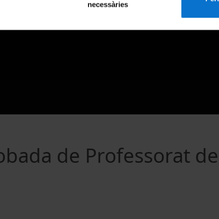
necessàries
obada de Professorat de