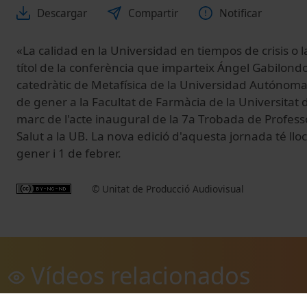
Descargar
Compartir
Notificar
«La calidad en la Universidad en tiempos de crisis o la
títol de la conferència que imparteix Ángel Gabilondo
catedràtic de Metafísica de la Universidad Autónoma
de gener a la Facultat de Farmàcia de la Universitat 
marc de l'acte inaugural de la 7a Trobada de Professo
Salut a la UB. La nova edició d'aquesta jornada té lloc
gener i 1 de febrer.
© Unitat de Producció Audiovisual
Vídeos relacionados