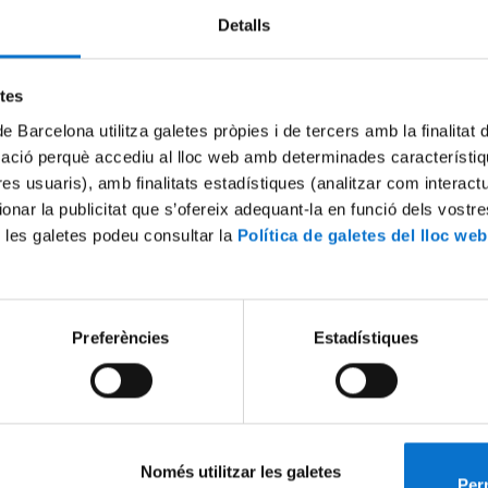
Detalls
Try again
etes
de Barcelona utilitza galetes pròpies i de tercers amb la finalitat
mació perquè accediu al lloc web amb determinades característiq
tres usuaris), amb finalitats estadístiques (analitzar com interac
ionar la publicitat que s’ofereix adequant-la en funció dels vostr
 les galetes podeu consultar la
Política de galetes del lloc web
Preferències
Estadístiques
Només utilitzar les galetes
Perm