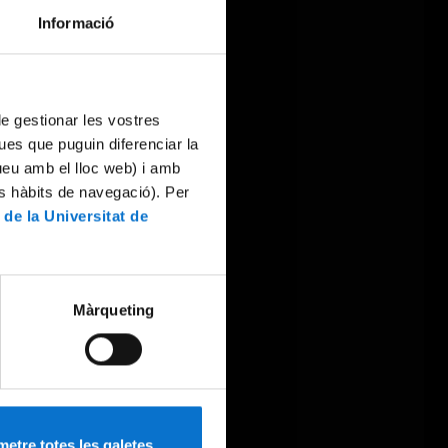
Informació
 de gestionar les vostres
ues que puguin diferenciar la
tueu amb el lloc web) i amb
es hàbits de navegació). Per
 de la Universitat de
Màrqueting
etre totes les galetes