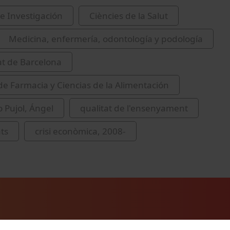
e Investigación
Ciències de la Salut
Medicina, enfermería, odontología y podología
at de Barcelona
de Farmacia y Ciencias de la Alimentación
 Pujol, Ángel
qualitat de l'ensenyament
ats
crisi econòmica, 2008-