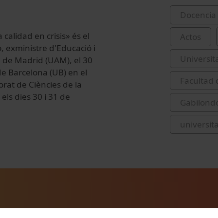
Docencia 
 calidad en crisis» és el
Actos
, exministre d'Educació i
Universit
 de Madrid (UAM), el 30
de Barcelona (UB) en el
Facultad 
rat de Ciències de la
 els dies 30 i 31 de
Gabilondo
universit