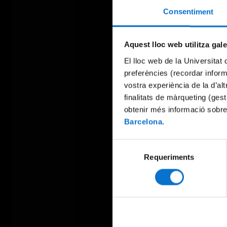
Consentiment
Aquest lloc web utilitza gal
El lloc web de la Universitat 
preferències (recordar infor
vostra experiència de la d’al
finalitats de màrqueting (gest
obtenir més informació sobre
Barcelona
.
Selecció
Requeriments
de
consentiment