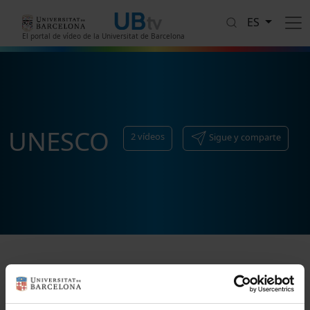
Pasar al contenido principal
ES
El portal de vídeo de la Universitat de Barcelona
UNESCO
2
vídeos
Sigue y comparte
Ordenar