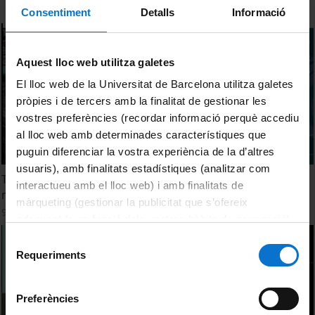
Consentiment
Detalls
Informació
Aquest lloc web utilitza galetes
El lloc web de la Universitat de Barcelona utilitza galetes
pròpies i de tercers amb la finalitat de gestionar les
vostres preferències (recordar informació perquè accediu
al lloc web amb determinades característiques que
puguin diferenciar la vostra experiència de la d’altres
usuaris), amb finalitats estadístiques (analitzar com
The 2024 Ocean Decade Conference. Ocean literacy and
interactueu amb el lloc web) i amb finalitats de
marine science partnerships for global cooperation
màrqueting (gestionar la publicitat que s’ofereix
9 Abril, 2024
adequant-la en funció dels vostres hàbits de navegació).
Per obtenir més informació sobre les galetes podeu
Selecció
consultar la
Política de galetes del lloc web de la
Requeriments
de
Universitat de Barcelona
.
consentiment
Preferències