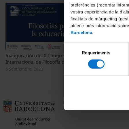
preferències (recordar infor
vostra experiència de la d’al
finalitats de màrqueting (gest
obtenir més informació sobre
Barcelona
.
Selecció
Requeriments
de
Inauguración del X Congreso
consentiment
Internacional de Filosofía de la Educación
6 Septiembre, 2023