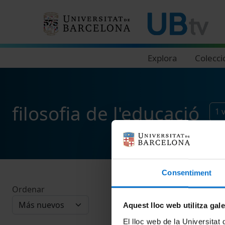
Navegació principal
Explora
Colecci
filosofia de l'educació
1
Consentiment
Ordenar
Aquest lloc web utilitza gal
El lloc web de la Universitat 