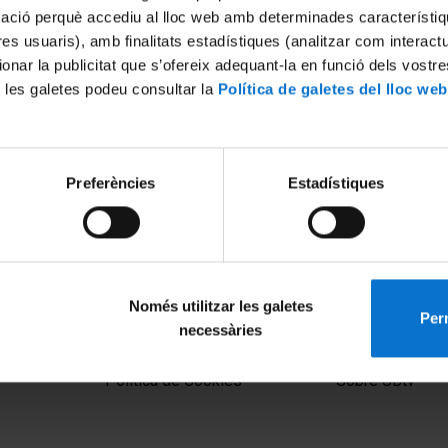
mació perquè accediu al lloc web amb determinades característiq
tres usuaris), amb finalitats estadístiques (analitzar com interac
ionar la publicitat que s’ofereix adequant-la en funció dels vostr
 les galetes podeu consultar la
Política de galetes del lloc web
Preferències
Estadístiques
Només utilitzar les galetes
Perm
necessàries
MENÚ PEU 1
PEU 2
Aviso legal
Privacidad y té
Política de Cookies
Sobre UBtv