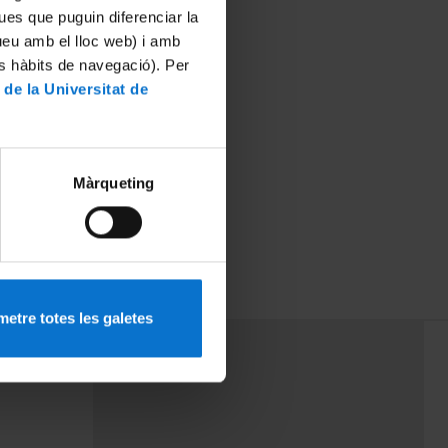
ues que puguin diferenciar la
tueu amb el lloc web) i amb
es hàbits de navegació). Per
 de la Universitat de
Màrqueting
etre totes les galetes
PEU 3
rminos
Contacto