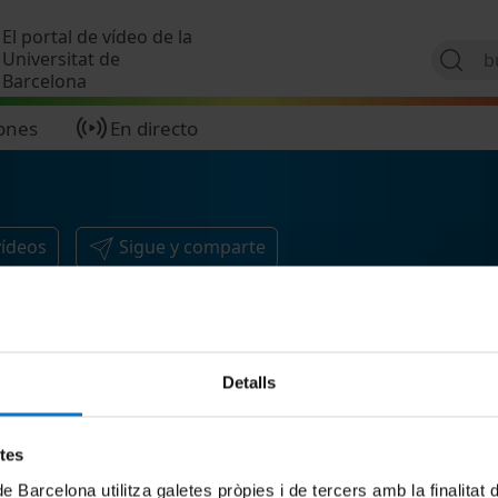
Pasar al contenido principal
El portal de vídeo de la
Universitat de
Barcelona
ones
En directo
vídeos
Sigue y comparte
Detalls
etes
de Barcelona utilitza galetes pròpies i de tercers amb la finalitat