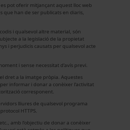
 es pot oferir mitjançant aquest lloc web
ius que han de ser publicats en diaris,
codis i qualsevol altre material, són
ubjecte a la legislació de la propietat
nys i perjudicis causats per qualsevol acte
 moment i sense necessitat d’avís previ.
el dret a la imatge pròpia. Aquestes
er informar i donar a conèixer l’activitat
utorització corresponent.
ervidors lliures de qualsevol programa
l protocol HTTPS.
 etc., amb l’objectiu de donar a conèixer
’usuari està sotmès a les polítiques que