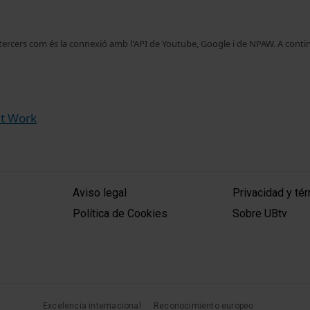
 tercers com és la connexió amb l'API de Youtube, Google i de NPAW. A contin
at Work
MENÚ PEU 1
PEU 2
Aviso legal
Privacidad y té
Política de Cookies
Sobre UBtv
Excelencia internacional
Reconocimiento europeo