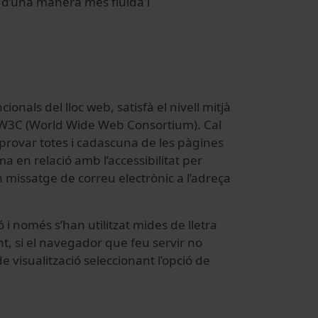
 d’una manera més fluida i
ionals del lloc web, satisfà el nivell mitjà
 del W3C (World Wide Web Consortium). Cal
provar totes i cadascuna de les pàgines
en relació amb l’accessibilitat per
ssatge de correu electrònic a l’adreça
ó i només s’han utilitzat mides de lletra
t, si el navegador que feu servir no
 visualització seleccionant l’opció de