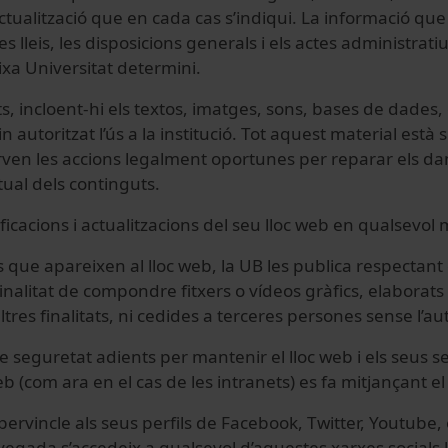
actualització que en cada cas s’indiqui. La informació que
es lleis, les disposicions generals i els actes administrat
eixa Universitat determini.
ts, incloent-hi els textos, imatges, sons, bases de dades, 
autoritzat l’ús a la institució. Tot aquest material està s
eserven les accions legalment oportunes per reparar els da
ctual dels continguts.
ficacions i actualitzacions del seu lloc web en qualsevol
 que apareixen al lloc web, la UB les publica respectant 
nalitat de compondre fitxers o vídeos gràfics, elaborats p
tres finalitats, ni cedides a terceres persones sense l’a
seguretat adients per mantenir el lloc web i els seus s
eb (com ara en el cas de les intranets) es fa mitjançant e
ipervincle als seus perfils de Facebook, Twitter, Youtube,
egada s’accedeix a qualsevol d’aquestes xarxes socials l