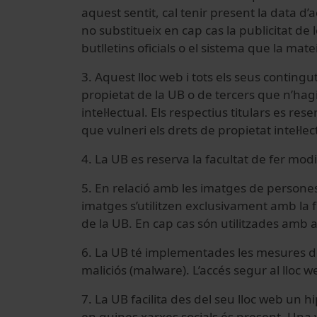
aquest sentit, cal tenir present la data d’
no substitueix en cap cas la publicitat de l
butlletins oficials o el sistema que la mat
3. Aquest lloc web i tots els seus contingu
propietat de la UB o de tercers que n’hagin 
intel·lectual. Els respectius titulars es r
que vulneri els drets de propietat intel·le
4. La UB es reserva la facultat de fer modi
5. En relació amb les imatges de persones
imatges s’utilitzen exclusivament amb la fi
de la UB. En cap cas són utilitzades amb al
6. La UB té implementades les mesures de 
maliciós (malware). L’accés segur al lloc w
7. La UB facilita des del seu lloc web un h
en quines xarxes socials és present. Una v