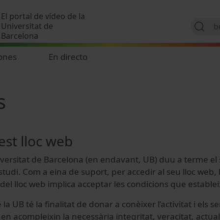
Pasar al contenido principal
El portal de vídeo de la
Universitat de
Barcelona
ones
En directo
s
est lloc web
Universitat de Barcelona (en endavant, UB) duu a terme el
l’estudi. Com a eina de suport, per accedir al seu lloc we
’ús del lloc web implica acceptar les condicions que estab
a UB té la finalitat de donar a conèixer l’activitat i els 
en acompleixin la necessària integritat, veracitat, actualit