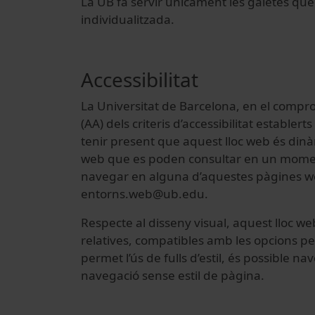
La UB fa servir únicament les galetes qu
individualitzada.
Accessibilitat
La Universitat de Barcelona, en el compromís
(AA) dels criteris d’accessibilitat estable
tenir present que aquest lloc web és din
web que es poden consultar en un moment 
navegar en alguna d’aquestes pàgines w
entorns.web@ub.edu.
Respecte al disseny visual, aquest lloc web 
relatives, compatibles amb les opcions pe
permet l’ús de fulls d’estil, és possible 
navegació sense estil de pàgina.