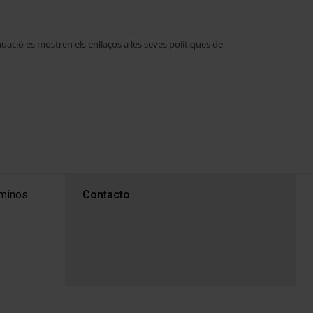
uació es mostren els enllaços a les seves polítiques de
PEU 3
rminos
Contacto