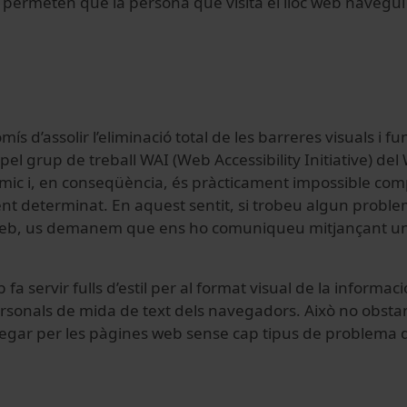
e permeten que la persona que visita el lloc web navegui
 d’assolir l’eliminació total de les barreres visuals i func
rts pel grup de treball WAI (Web Accessibility Initiative)
àmic i, en conseqüència, és pràcticament impossible com
determinat. En aquest sentit, si trobeu algun problema 
eb, us demanem que ens ho comuniqueu mitjançant un mi
fa servir fulls d’estil per al format visual de la informaci
rsonals de mida de text dels navegadors. Això no obstan
navegar per les pàgines web sense cap tipus de problema de