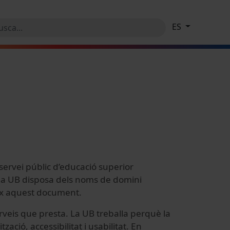
ES
 servei públic d’educació superior
b, la UB disposa dels noms de domini
leix aquest document.
serveis que presta. La UB treballa perquè la
zació, accessibilitat i usabilitat. En