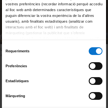
vostres preferències (recordar informació perquè accediu
al lloc web amb determinades característiques que
puguin diferenciar la vostra experiència de la d’altres
usuaris), amb finalitats estadístiques (analitzar com
interactueu amb el lloc web) i amb finalitats de
màrqueting (gestionar la publicitat que s’ofereix
adequant-la en funció dels vostres hàbits de navegació).
Per obtenir més informació sobre les galetes podeu
Selecció
La posició de l'aranès dins del gascó
consultar la
Política de galetes del lloc web de la
Requeriments
de
4 Mayo, 2022
Universitat de Barcelona
.
consentiment
Preferències
MENÚ PEU 1
Aviso legal
Estadístiques
Política de Cookies
Màrqueting
PEU 2
Privacidad y términos
Sobre UBtv