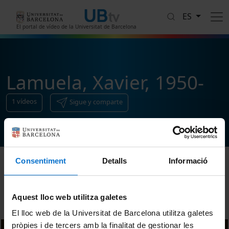
Pasar al contenido principal
ES
El portal de vídeo de la Universitat de Barcelona
Lamuela, Xavier, 1950-
1
vídeos
Sigue y comparte
Consentiment
Detalls
Informació
Ordenar
Aquest lloc web utilitza galetes
El lloc web de la Universitat de Barcelona utilitza galetes
pròpies i de tercers amb la finalitat de gestionar les