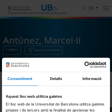
Pasar al contenido principal
ES
El portal de vídeo de la Universitat de Barcelona
Antúnez, Marcel·lí
1
vídeos
Sigue y comparte
Consentiment
Detalls
Informació
Ordenar
Aquest lloc web utilitza galetes
El lloc web de la Universitat de Barcelona utilitza galetes
pròpies i de tercers amb la finalitat de gestionar les