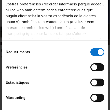
vostres preferències (recordar informació perquè accediu
al lloc web amb determinades característiques que
puguin diferenciar la vostra experiència de la d’altres
usuaris), amb finalitats estadístiques (analitzar com
interactueu amb el lloc web) i amb finalitats de
màrqueting (gestionar la publicitat que s’ofereix
adequant-la en funció dels vostres hàbits de navegació).
Per obtenir més informació sobre les galetes podeu
Selecció
Taula sobre les relacions entre l’art i la societat
consultar la
Política de galetes del lloc web de la
Requeriments
de
25 Noviembre, 2022
Universitat de Barcelona
.
consentiment
Preferències
MENÚ PEU 1
Aviso legal
Estadístiques
Política de Cookies
Màrqueting
PEU 2
Privacidad y términos
Sobre UBtv