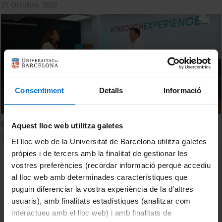
21 Octubre, 2022
Consentiment
Detalls
Informació
CETT-UB. Present i futur del sector: parlen els Alumni
Aquest lloc web utilitza galetes
21 Octubre, 2022
El lloc web de la Universitat de Barcelona utilitza galetes
pròpies i de tercers amb la finalitat de gestionar les
vostres preferències (recordar informació perquè accediu
al lloc web amb determinades característiques que
puguin diferenciar la vostra experiència de la d’altres
usuaris), amb finalitats estadístiques (analitzar com
interactueu amb el lloc web) i amb finalitats de