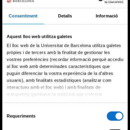
Consentiment
Detalls
Informació
Aquest lloc web utilitza galetes
El lloc web de la Universitat de Barcelona utilitza galetes
pròpies i de tercers amb la finalitat de gestionar les
vostres preferències (recordar informació perquè accediu
al lloc web amb determinades característiques que
puguin diferenciar la vostra experiència de la d’altres
usuaris), amb finalitats estadístiques (analitzar com
interactueu amb el lloc web) i amb finalitats de
màrqueting (gestionar la publicitat que s’ofereix
adequant-la en funció dels vostres hàbits de navegació).
Per obtenir més informació sobre les galetes podeu
Selecció
consultar la
Política de galetes del lloc web de la
Requeriments
de
Universitat de Barcelona
.
consentiment