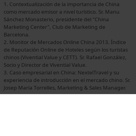
1. Contextualización de la importancia de China
como mercado emisor a nivel turístico. Sr. Manu
Sánchez Monasterio, presidente del "China
Marketing Center", Club de Marketing de
Barcelona.
2. Monitor de Mercados Online China 2013. Índice
de Reputación Online de Hoteles según los turistas
chinos (Vivential Value y CETT). Sr. Rafael González,
Socio y Director de Vivential Value.
3. Caso empresarial en China: NextelTravel y su
experiencia de introducción en el mercado chino. Sr.
Josep Maria Torrelles, Marketing & Sales Manager.
© Unitat de Producció Audiovisual
Col·lecció
Jornada d'Innovació en Promoció Turística del