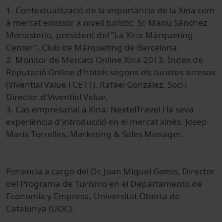
1.
Contextualització de
la importància
de la Xina
com
a mercat
emissor a
nivell
turístic
.
Sr.
Manu
Sánchez
Monasterio,
president del
"La Xina
Màrqueting
Center"
,
Club
de Màrqueting
de Barcelona
.
2.
Monitor
de Mercats
Online
Xina
2013.
Índex de
Reputació Online
d'hotels
segons els
turistes
xinesos
(
Vivential
Value
i
CETT
)
.
Rafael
González
,
Soci
i
Director d'
Vivential
Value
.
3.
Cas
empresarial a
Xina
:
NextelTravel
i la seva
experiència
d'introducció
en el mercat
xinès
.
Josep
Maria
Torrelles
,
Marketing
&
Sales
Manager
.
Ponencia a cargo del Dr. Joan Miquel Gomis, Director
del Programa de Turismo en el Departamento de
Economía y Empresa, Universitat Oberta de
Catalunya (UOC).