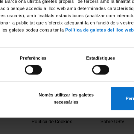
de Barcelona utilitza galetes pròpies i de tercers amb la finalitat
mació perquè accediu al lloc web amb determinades característiq
tres usuaris), amb finalitats estadístiques (analitzar com interac
ionar la publicitat que s’ofereix adequant-la en funció dels vostr
 les galetes podeu consultar la
Política de galetes del lloc web
Preferències
Estadístiques
Clarobscurs de l'Egiptologia
la Missió Arqueològica
Ateneu UB
 2021
Només utilitzar les galetes
Perm
necessàries
MENÚ PEU 1
PEU 2
Aviso legal
Privacidad y té
Política de Cookies
Sobre UBtv