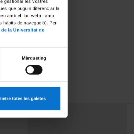
 de gestionar les vostres
ues que puguin diferenciar la
tueu amb el lloc web) i amb
es hàbits de navegació). Per
 de la Universitat de
Màrqueting
etre totes les galetes
PEU 3
rminos
Contacto