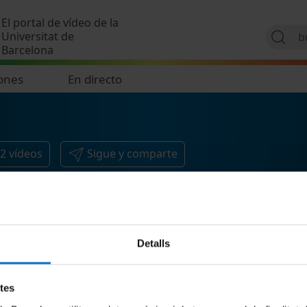
Pasar al contenido principal
El portal de vídeo de la
Universitat de
Barcelona
ones
En directo
2
vídeos
Sigue y comparte
Detalls
etes