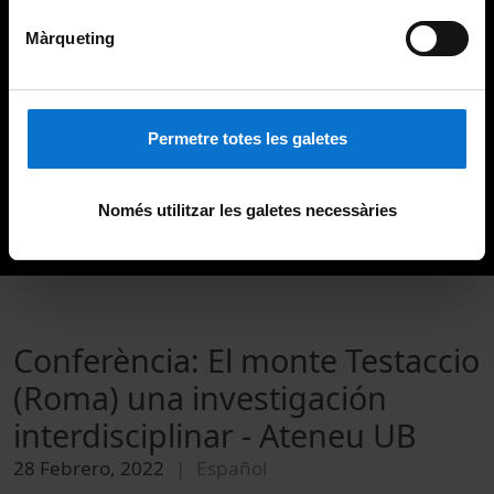
Màrqueting
Permetre totes les galetes
Només utilitzar les galetes necessàries
Conferència: El monte Testaccio
(Roma) una investigación
interdisciplinar - Ateneu UB
28 Febrero, 2022
Español