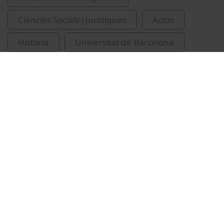
Ciències Socials i Jurídiques
Actos
Historia
Universitat de Barcelona
Remesal Rodríguez, José
conferències
Testaccio (Itàlia : Jaciment arqueològic)
Universitat de Barcelona. Ateneu
Santacana, Joan, 1948-
recursos educatius oberts UB