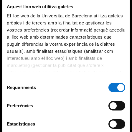
Aquest lloc web utilitza galetes
El lloc web de la Universitat de Barcelona utilitza galetes
pròpies i de tercers amb la finalitat de gestionar les
vostres preferències (recordar informació perquè accediu
al lloc web amb determinades característiques que
puguin diferenciar la vostra experiència de la d’altres
usuaris), amb finalitats estadístiques (analitzar com
interactueu amb el lloc web) i amb finalitats de
màrqueting (gestionar la publicitat que s’ofereix
adequant-la en funció dels vostres hàbits de navegació).
Per obtenir més informació sobre les galetes podeu
Selecció
consultar la
Política de galetes del lloc web de la
Requeriments
de
Universitat de Barcelona
.
consentiment
Preferències
Estadístiques