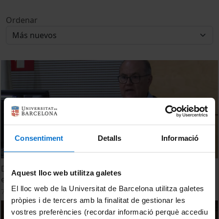
Ordenar
Consentiment
Detalls
Informació
Diàlegs Alumni - Vacunes: 200 anys d'història i tres
Aquest lloc web utilitza galetes
exemples
El lloc web de la Universitat de Barcelona utilitza galetes
7 Febrero, 2024
pròpies i de tercers amb la finalitat de gestionar les
vostres preferències (recordar informació perquè accediu