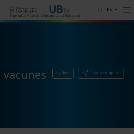
Pasar al contenido principal
ES
El portal de vídeo de la Universitat de Barcelona
vacunes
4
vídeos
Sigue y comparte