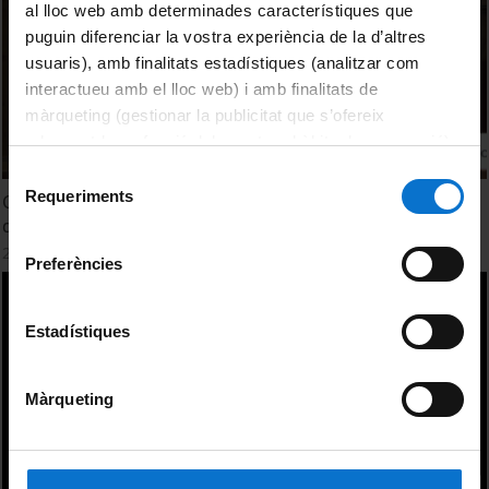
al lloc web amb determinades característiques que
puguin diferenciar la vostra experiència de la d’altres
usuaris), amb finalitats estadístiques (analitzar com
interactueu amb el lloc web) i amb finalitats de
màrqueting (gestionar la publicitat que s’ofereix
adequant-la en funció dels vostres hàbits de navegació).
Per obtenir més informació sobre les galetes podeu
Selecció
consultar la
Política de galetes del lloc web de la
Requeriments
Conferència: Base conceptual de desenvolupar vacunes
de
Universitat de Barcelona
.
de mRNA - Ateneu UB
consentiment
23 Mayo, 2022
Preferències
Estadístiques
Màrqueting