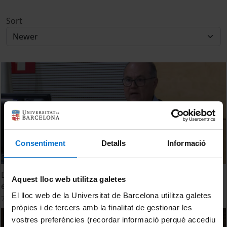
Sort
Consentiment
Detalls
Informació
Diàlegs Alumni - Vacunes: 200 anys d'història i tres
Aquest lloc web utilitza galetes
exemples
El lloc web de la Universitat de Barcelona utilitza galetes
7 February, 2024
pròpies i de tercers amb la finalitat de gestionar les
vostres preferències (recordar informació perquè accediu