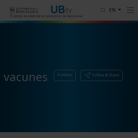
Skip to main content
EN
El portal de vídeo de la Universitat de Barcelona
vacunes
4
videos
Follow & Share