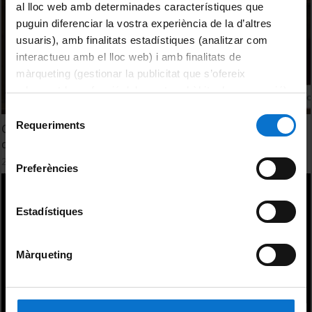
al lloc web amb determinades característiques que
puguin diferenciar la vostra experiència de la d’altres
usuaris), amb finalitats estadístiques (analitzar com
interactueu amb el lloc web) i amb finalitats de
màrqueting (gestionar la publicitat que s’ofereix
adequant-la en funció dels vostres hàbits de navegació).
Per obtenir més informació sobre les galetes podeu
Selecció
consultar la
Política de galetes del lloc web de la
Requeriments
Conferència: Base conceptual de desenvolupar vacunes
de
Universitat de Barcelona
.
de mRNA - Ateneu UB
consentiment
23 May, 2022
Preferències
Estadístiques
Màrqueting