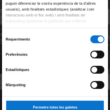
puguin diferenciar la vostra experiència de la d’altres
usuaris), amb finalitats estadístiques (analitzar com
L’Any Internacional de la Cristal·lografia, a la UB
interactueu amb el lloc web) i amb finalitats de
15 Diciembre, 2014
màrqueting (gestionar la publicitat que s’ofereix
adequant-la en funció dels vostres hàbits de navegació).
Per obtenir més informació sobre les galetes podeu
Selecció
consultar la
Política de galetes del lloc web de la
Requeriments
de
Universitat de Barcelona
.
consentiment
Preferències
Estadístiques
Un món de cristalls
4 Noviembre, 2014
Màrqueting
Permetre totes les galetes