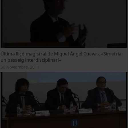
Última lliçó magistral de Miquel Àngel Cuevas. «Simetria:
un passeig interdisciplinari»
30 Noviembre, 2011