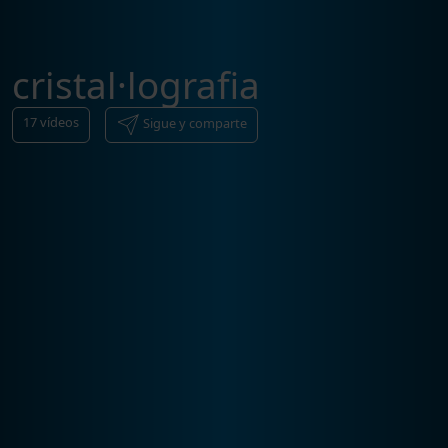
cristal·lografia
17
vídeos
Sigue y comparte