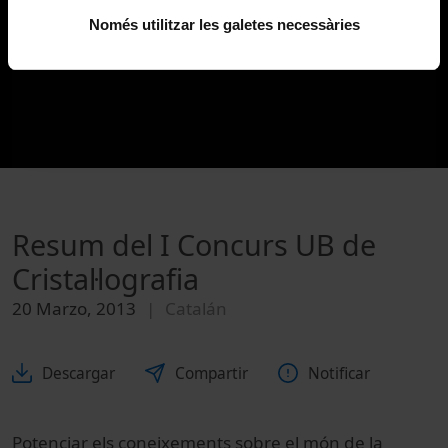
Només utilitzar les galetes necessàries
Resum del I Concurs UB de
Cristal·lografia
20 Marzo, 2013
Catalán
Descargar
Compartir
Notificar
Potenciar els coneixements sobre el món de la