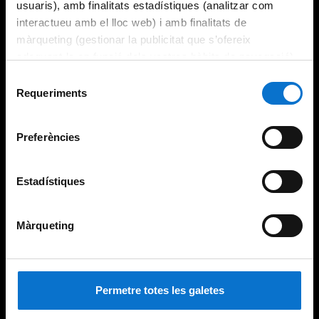
usuaris), amb finalitats estadístiques (analitzar com
interactueu amb el lloc web) i amb finalitats de
màrqueting (gestionar la publicitat que s’ofereix
adequant-la en funció dels vostres hàbits de navegació).
Per obtenir més informació sobre les galetes podeu
Selecció
consultar la
Política de galetes del lloc web de la
Requeriments
de
Universitat de Barcelona
.
consentiment
Preferències
Estadístiques
Màrqueting
Permetre totes les galetes