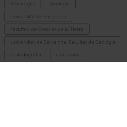
Reportajes
Geología
Universitat de Barcelona
Facultad de Ciencias de la Tierra
Universitat de Barcelona. Facultat de Geologia
cristal·lografia
concursos
lliuraments de premis i distincions
Cuevas Diarte, Miguel Ángel