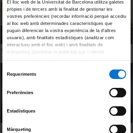
El lloc web de la Universitat de Barcelona utilitza galetes
pròpies i de tercers amb la finalitat de gestionar les
vostres preferències (recordar informació perquè accediu
al lloc web amb determinades característiques que
puguin diferenciar la vostra experiència de la d’altres
usuaris), amb finalitats estadístiques (analitzar com
interactueu amb el lloc web) i amb finalitats de
Terapia celular adoptiva: CARTs
màrqueting (gestionar la publicitat que s’ofereix
20 Marzo, 2019
adequant-la en funció dels vostres hàbits de navegació).
Per obtenir més informació sobre les galetes podeu
Selecció
consultar la
Política de galetes del lloc web de la
Requeriments
de
Universitat de Barcelona
.
consentiment
Preferències
Estadístiques
¿En un futuro cercano, qué enfermedades podrán
Màrqueting