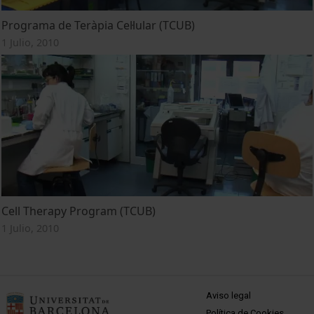
Programa de Teràpia Cel·lular (TCUB)
1 Julio, 2010
Cell Therapy Program (TCUB)
1 Julio, 2010
MENÚ PEU 1
Aviso legal
Política de Cookies