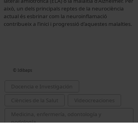
lateral amiotròfica (ELA) o la malaltía d’Alzheimer. Per
això, un dels principals reptes de la neurociència
actual és esbrinar com la neuroinflamació
contribueix a l’inici i progressió d’aquestes malalties.
© Idibaps
Docencia e Investigación
Ciències de la Salut
Videocreaciones
Medicina, enfermería, odontología y
podología
Universitat de Barcelona