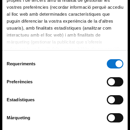
pròpies i de tercers amb la finalitat de gestionar les
vostres preferències (recordar informació perquè accediu
al lloc web amb determinades característiques que
puguin diferenciar la vostra experiència de la d’altres
usuaris), amb finalitats estadístiques (analitzar com
interactueu amb el lloc web) i amb finalitats de
màrqueting (gestionar la publicitat que s’ofereix
adequant-la en funció dels vostres hàbits de navegació).
Per obtenir més informació sobre les galetes podeu
Selecció
consultar la
Política de galetes del lloc web de la
Requeriments
de
Universitat de Barcelona
.
consentiment
Preferències
Estadístiques
Màrqueting