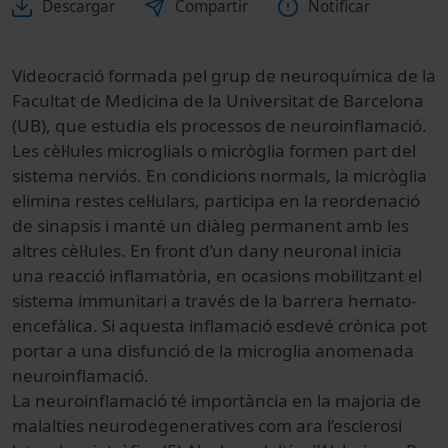
Descargar
Compartir
Notificar
Videocració formada pel grup de neuroquímica de la
Facultat de Medicina de la Universitat de Barcelona
(UB), que estudia els processos de neuroinflamació.
Les cèl·lules microglials o micròglia formen part del
sistema nerviós. En condicions normals, la micròglia
elimina restes cel·lulars, participa en la reordenació
de sinapsis i manté un diàleg permanent amb les
altres cèl·lules. En front d’un dany neuronal inicia
una reacció inflamatòria, en ocasions mobilitzant el
sistema immunitari a través de la barrera hemato-
encefàlica. Si aquesta inflamació esdevé crònica pot
portar a una disfunció de la microglia anomenada
neuroinflamació.
La neuroinflamació té importància en la majoria de
malalties neurodegeneratives com ara l’esclerosi