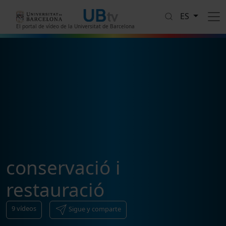
Pasar al contenido principal
ES
El portal de vídeo de la Universitat de Barcelona
conservació i
restauració
9
vídeos
Sigue y comparte