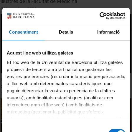
il·lustres de la Facultat de Medicina
2 Diciembre, 2024
Consentiment
Detalls
Informació
Aquest lloc web utilitza galetes
El lloc web de la Universitat de Barcelona utilitza galetes
pròpies i de tercers amb la finalitat de gestionar les
vostres preferències (recordar informació perquè accediu
La conservació preventiva del dipòsit del Prado. El rapte
al lloc web amb determinades característiques que
de les sabines de la Biblioteca de Lletres
puguin diferenciar la vostra experiència de la d’altres
15 Mayo, 2024
usuaris), amb finalitats estadístiques (analitzar com
interactueu amb el lloc web) i amb finalitats de
màrqueting (gestionar la publicitat que s’ofereix
adequant-la en funció dels vostres hàbits de navegació).
Per obtenir més informació sobre les galetes podeu
Selecció