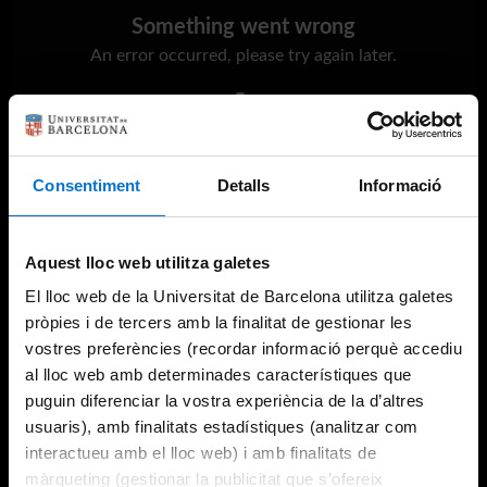
Something went wrong
An error occurred, please try again later.
Try again
Consentiment
Detalls
Informació
Aquest lloc web utilitza galetes
El lloc web de la Universitat de Barcelona utilitza galetes
pròpies i de tercers amb la finalitat de gestionar les
vostres preferències (recordar informació perquè accediu
al lloc web amb determinades característiques que
puguin diferenciar la vostra experiència de la d’altres
usuaris), amb finalitats estadístiques (analitzar com
interactueu amb el lloc web) i amb finalitats de
màrqueting (gestionar la publicitat que s’ofereix