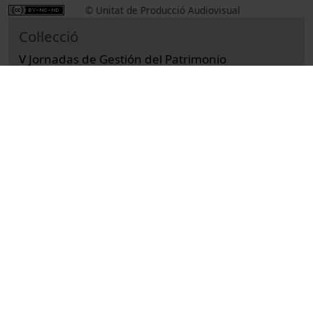
© Unitat de Producció Audiovisual
Col·lecció
V Jornadas de Gestión del Patrimonio
Bibliográfico
Institucional
Actos
Universitat de Barcelona
Lilao, Óscar
patrimoni bibliogràfic
conservació i restauració
digitalització
intel·ligència artificial
Boscaro, Roberta
Anglada, Ramon