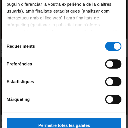
puguin diferenciar la vostra experiència de la d’altres
usuaris), amb finalitats estadístiques (analitzar com
interactueu amb el lloc web) i amb finalitats de
màrqueting (gestionar la publicitat que s’ofereix
adequant-la en funció dels vostres hàbits de navegació).
Per obtenir més informació sobre les galetes podeu
Selecció
David Márquez. El cicle vital: naixement i mort
consultar la
Política de galetes del lloc web de la
Requeriments
de
28 Octubre, 2021
Universitat de Barcelona
.
consentiment
Preferències
Estadístiques
Màrqueting
Ramon Salazar. El cicle vital: naixement i mort
Permetre totes les galetes
28 Octubre, 2021