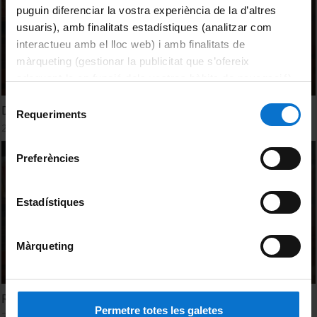
puguin diferenciar la vostra experiència de la d’altres
usuaris), amb finalitats estadístiques (analitzar com
interactueu amb el lloc web) i amb finalitats de
màrqueting (gestionar la publicitat que s’ofereix
adequant-la en funció dels vostres hàbits de navegació).
Per obtenir més informació sobre les galetes podeu
Selecció
David Márquez. El cicle vital: naixement i mort
consultar la
Política de galetes del lloc web de la
Requeriments
de
28 octubre, 2021
Universitat de Barcelona
.
consentiment
Preferències
Estadístiques
Màrqueting
Ramon Salazar. El cicle vital: naixement i mort
Permetre totes les galetes
28 octubre, 2021