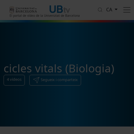
Vés al contingut
CA
El portal de vídeo de la Universitat de Barcelona
cicles vitals (Biologia)
4
vídeos
Segueix i comparteix