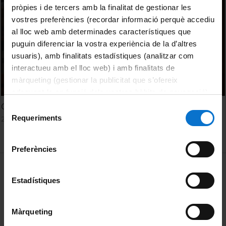
pròpies i de tercers amb la finalitat de gestionar les
vostres preferències (recordar informació perquè accediu
al lloc web amb determinades característiques que
puguin diferenciar la vostra experiència de la d’altres
usuaris), amb finalitats estadístiques (analitzar com
interactueu amb el lloc web) i amb finalitats de
màrqueting (gestionar la publicitat que s’ofereix
adequant-la en funció dels vostres hàbits de navegació).
Per obtenir més informació sobre les galetes podeu
Oliver Díaz. La revolució digital: estem tots preparats?
Selecció
consultar la
Política de galetes del lloc web de la
Requeriments
28 Octubre, 2021
de
Universitat de Barcelona
.
consentiment
Preferències
MENÚ PEU 1
Aviso legal
Estadístiques
Política de Cookies
PEU 2
Privacidad y términos
Màrqueting
Sobre UBtv