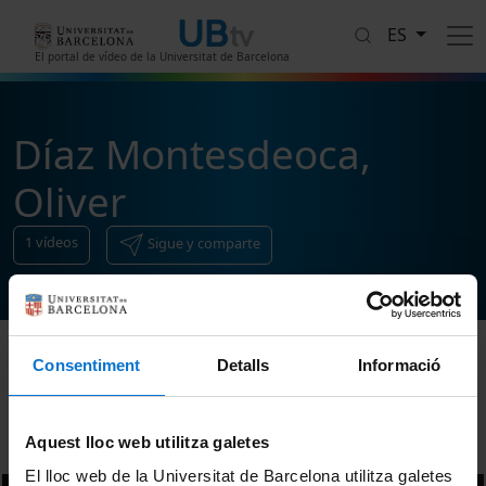
Pasar al contenido principal
ES
El portal de vídeo de la Universitat de Barcelona
Díaz Montesdeoca,
Oliver
1
vídeos
Sigue y comparte
Consentiment
Detalls
Informació
Ordenar
Aquest lloc web utilitza galetes
El lloc web de la Universitat de Barcelona utilitza galetes