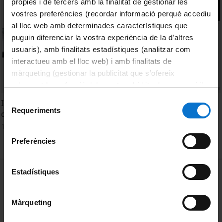
pròpies i de tercers amb la finalitat de gestionar les
vostres preferències (recordar informació perquè accediu
al lloc web amb determinades característiques que
puguin diferenciar la vostra experiència de la d’altres
usuaris), amb finalitats estadístiques (analitzar com
interactueu amb el lloc web) i amb finalitats de
màrqueting (gestionar la publicitat que s’ofereix
adequant-la en funció dels vostres hàbits de navegació).
Per obtenir més informació sobre les galetes podeu
Selecció
Ideologías y estrategias lingüísticas en el mantenimiento
consultar la
Política de galetes del lloc web de la
Requeriments
de
de la lengua de herencia en familias mixtas. Zhe Shao
Universitat de Barcelona
.
consentiment
17 Septiembre, 2021
Preferències
MENÚ PEU 1
Estadístiques
Aviso legal
Política de Cookies
Màrqueting
PEU 2
Privacidad y términos