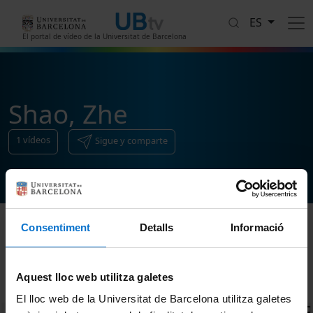
Pasar al contenido principal
ES
El portal de vídeo de la Universitat de Barcelona
Shao, Zhe
1
vídeos
Sigue y comparte
Consentiment
Detalls
Informació
Ordenar
Aquest lloc web utilitza galetes
El lloc web de la Universitat de Barcelona utilitza galetes