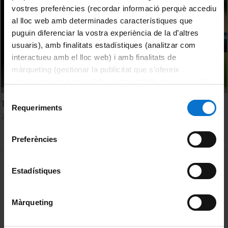
vostres preferències (recordar informació perquè accediu
al lloc web amb determinades característiques que
puguin diferenciar la vostra experiència de la d’altres
usuaris), amb finalitats estadístiques (analitzar com
interactueu amb el lloc web) i amb finalitats de
màrqueting (gestionar la publicitat que s’ofereix
adequant-la en funció dels vostres hàbits de navegació).
Per obtenir més informació sobre les galetes podeu
Selecció
Taula rodona: Nova visió del futur de l'aigua
consultar la
Política de galetes del lloc web de la
Requeriments
de
27 Mayo, 2024
Universitat de Barcelona
.
consentiment
Preferències
MENÚ PEU 1
Aviso legal
Estadístiques
Política de Cookies
Màrqueting
PEU 2
Privacidad y términos
Sobre UBtv