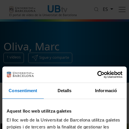
Pasar al contenido principal
ES
El portal de vídeo de la Universitat de Barcelona
Oliva, Marc
1
vídeos
Sigue y comparte
Consentiment
Detalls
Informació
Ordenar
Aquest lloc web utilitza galetes
El lloc web de la Universitat de Barcelona utilitza galetes
pròpies i de tercers amb la finalitat de gestionar les