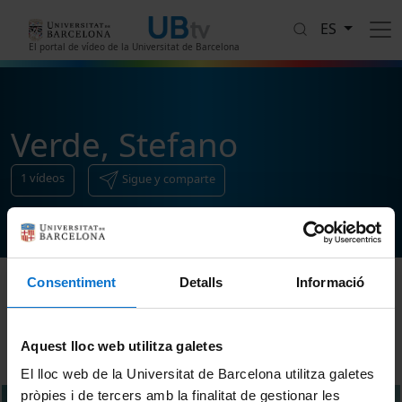
Pasar al contenido principal
ES
El portal de vídeo de la Universitat de Barcelona
Verde, Stefano
1
vídeos
Sigue y comparte
Consentiment
Detalls
Informació
Ordenar
Aquest lloc web utilitza galetes
El lloc web de la Universitat de Barcelona utilitza galetes
pròpies i de tercers amb la finalitat de gestionar les