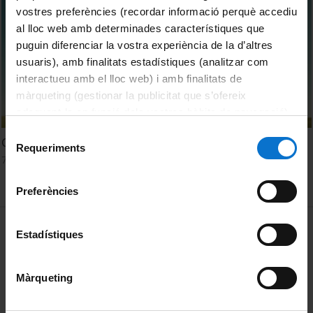
vostres preferències (recordar informació perquè accediu
al lloc web amb determinades característiques que
puguin diferenciar la vostra experiència de la d’altres
usuaris), amb finalitats estadístiques (analitzar com
interactueu amb el lloc web) i amb finalitats de
màrqueting (gestionar la publicitat que s’ofereix
adequant-la en funció dels vostres hàbits de navegació).
Per obtenir més informació sobre les galetes podeu
Selecció
Competitive and sustainability industry
consultar la
Política de galetes del lloc web de la
Requeriments
de
7 Febrero, 2025
Universitat de Barcelona
.
consentiment
Preferències
MENÚ PEU 1
Aviso legal
Estadístiques
Política de Cookies
Màrqueting
PEU 2
Privacidad y términos
Sobre UBtv