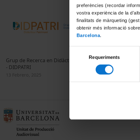
preferències (recordar infor
vostra experiència de la d’al
finalitats de màrqueting (gest
obtenir més informació sobre
Barcelona
.
Selecció
Requeriments
de
Grup de Recerca en Didàctica i Patrimoni
consentiment
- DIDPATRI
13 Febrero, 2025