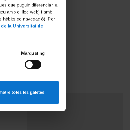
ues que puguin diferenciar la
tueu amb el lloc web) i amb
es hàbits de navegació). Per
 de la Universitat de
Màrqueting
etre totes les galetes
PEU 3
rminos
Contacto