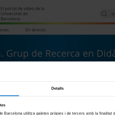
Pasar al contenido principal
El portal de vídeo de la
Universitat de
Barcelona
ones
En directo
. Grup de Recerca en Didà
Detalls
etes
de Barcelona utilitza galetes pròpies i de tercers amb la finalitat