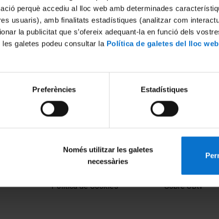
mació perquè accediu al lloc web amb determinades característiq
tres usuaris), amb finalitats estadístiques (analitzar com interac
ionar la publicitat que s’ofereix adequant-la en funció dels vostr
 les galetes podeu consultar la
Política de galetes del lloc web
Preferències
Estadístiques
Només utilitzar les galetes
Perm
necessàries
MENÚ PEU 1
PEU 2
Aviso legal
Privacidad y té
Política de Cookies
Sobre UBtv