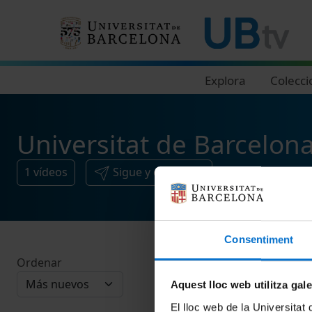
Navegació principal
Explora
Colecci
Universitat de Barcelona
1
vídeos
Sigue y comparte
Consentiment
Ordenar
Aquest lloc web utilitza gal
El lloc web de la Universitat 