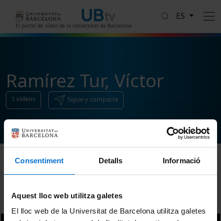
Pasar al contenido principal
ES
El portal de vídeo de la Universitat de Barcelona
Ramírez Tur, Víctor
1
vídeos
Sigue y comparte
Consentiment
Detalls
Informació
Ordenar
Aquest lloc web utilitza galetes
El lloc web de la Universitat de Barcelona utilitza galetes