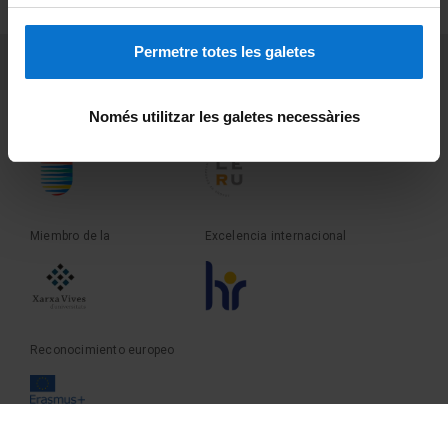
Sobre UBtv
Permetre totes les galetes
PEU 3
Contacto
Només utilitzar les galetes necessàries
Fundadora de la
Miembro de la
Miembro de la
Excelencia internacional
Reconocimiento europeo