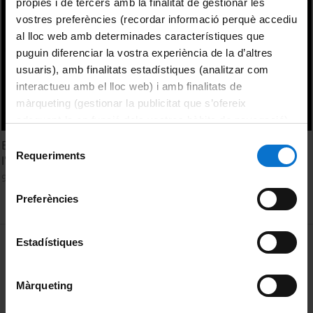
pròpies i de tercers amb la finalitat de gestionar les
vostres preferències (recordar informació perquè accediu
al lloc web amb determinades característiques que
puguin diferenciar la vostra experiència de la d’altres
usuaris), amb finalitats estadístiques (analitzar com
interactueu amb el lloc web) i amb finalitats de
màrqueting (gestionar la publicitat que s’ofereix
adequant-la en funció dels vostres hàbits de navegació).
Per obtenir més informació sobre les galetes podeu
Selecció
Expressionisme violent: la influència de la Secessió en
consultar la
Política de galetes del lloc web de la
Requeriments
de
l'accionisme vienès
Universitat de Barcelona
.
consentiment
9 Julio, 2012
Preferències
MENÚ PEU 1
Estadístiques
Aviso legal
Política de Cookies
Màrqueting
PEU 2
Privacidad y términos