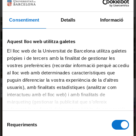
Consentiment
Detalls
Informació
Aquest lloc web utilitza galetes
El lloc web de la Universitat de Barcelona utilitza galetes
pròpies i de tercers amb la finalitat de gestionar les
vostres preferències (recordar informació perquè accediu
al lloc web amb determinades característiques que
puguin diferenciar la vostra experiència de la d’altres
Biblioteca Divisió V - Castellà
usuaris), amb finalitats estadístiques (analitzar com
25 Enero, 1993
interactueu amb el lloc web) i amb finalitats de
màrqueting (gestionar la publicitat que s’ofereix
adequant-la en funció dels vostres hàbits de navegació).
Per obtenir més informació sobre les galetes podeu
Selecció
consultar la
Política de galetes del lloc web de la
Requeriments
de
Universitat de Barcelona
.
consentiment