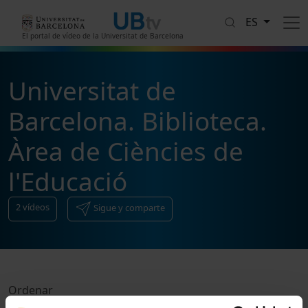
Pasar al contenido principal
ES
El portal de vídeo de la Universitat de Barcelona
Universitat de
Barcelona. Biblioteca.
Àrea de Ciències de
l'Educació
2
vídeos
Sigue y comparte
Ordenar