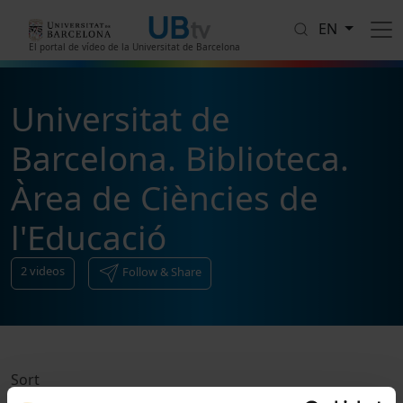
Skip to main content
EN
El portal de vídeo de la Universitat de Barcelona
Universitat de
Barcelona. Biblioteca.
Àrea de Ciències de
l'Educació
2
videos
Follow & Share
Sort