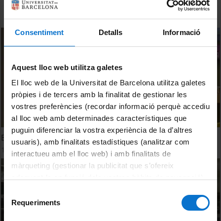
Consentiment
Detalls
Informació
Aquest lloc web utilitza galetes
El lloc web de la Universitat de Barcelona utilitza galetes
pròpies i de tercers amb la finalitat de gestionar les
vostres preferències (recordar informació perquè accediu
al lloc web amb determinades característiques que
puguin diferenciar la vostra experiència de la d’altres
Biblioteca Divisió V - Català
usuaris), amb finalitats estadístiques (analitzar com
18 January, 1993
interactueu amb el lloc web) i amb finalitats de
màrqueting (gestionar la publicitat que s’ofereix
adequant-la en funció dels vostres hàbits de navegació).
Per obtenir més informació sobre les galetes podeu
Selecció
consultar la
Política de galetes del lloc web de la
Requeriments
de
Universitat de Barcelona
.
consentiment