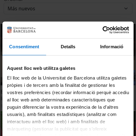
Consentiment
Detalls
Informació
Aquest lloc web utilitza galetes
El lloc web de la Universitat de Barcelona utilitza galetes
pròpies i de tercers amb la finalitat de gestionar les
Efectes de la pandèmia en el benestar dels pèrits
vostres preferències (recordar informació perquè accediu
lingüistes. Roser Giménez
al lloc web amb determinades característiques que
17 Septiembre, 2021
puguin diferenciar la vostra experiència de la d’altres
usuaris), amb finalitats estadístiques (analitzar com
interactueu amb el lloc web) i amb finalitats de
màrqueting (gestionar la publicitat que s’ofereix