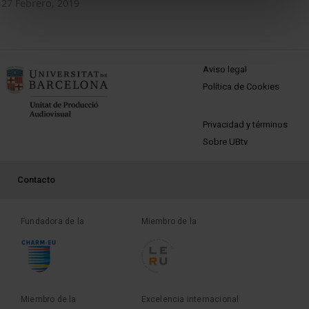
27 Febrero, 2019
MENÚ PEU 1
Aviso legal
Política de Cookies
PEU 2
Privacidad y términos
Sobre UBtv
PEU 3
Contacto
Fundadora de la
Miembro de la
Miembro de la
Excelencia internacional