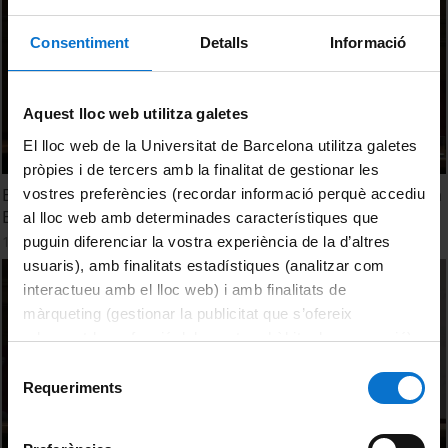
Consentiment
Detalls
Informació
Aquest lloc web utilitza galetes
El lloc web de la Universitat de Barcelona utilitza galetes
pròpies i de tercers amb la finalitat de gestionar les
Energías renovables. Necesidad y oportunidad y más para
vostres preferències (recordar informació perquè accediu
España
al lloc web amb determinades característiques que
13 Junio, 2017
puguin diferenciar la vostra experiència de la d’altres
usuaris), amb finalitats estadístiques (analitzar com
interactueu amb el lloc web) i amb finalitats de
màrqueting (gestionar la publicitat que s’ofereix
adequant-la en funció dels vostres hàbits de navegació).
Per obtenir més informació sobre les galetes podeu
Selecció
consultar la
Política de galetes del lloc web de la
Requeriments
de
Universitat de Barcelona
.
consentiment