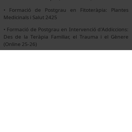
• Formació de Postgrau en Fitoteràpia: Plantes
Medicinals i Salut 2425
• Formació de Postgrau en Intervenció d'Addiccions:
Des de la Teràpia Familiar, el Trauma i el Gènere
(Online 25-26)
• Formació de Postgrau en Intervenció en Atenció
Precoç: Primera Infància i Família (Online 25-26)
• Formació de Postgrau en Intervencions Assistides
amb Gossos (Semipresencial 25-26)
• Formació de Postgrau en Microbiota Humana
(Online 25-26)
• Formació de Postgrau en Nutrició Clínica i Salut
Pública (Online 25-26)