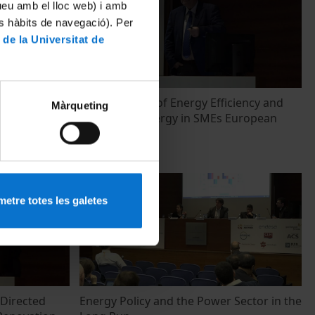
tueu amb el lloc web) i amb
es hàbits de navegació). Per
 de la Universitat de
ects in
Determinants of Energy Efficiency and
Màrqueting
 An Economic
Renewable Energy in SMEs European
Countries
11 Abril, 2018
etre totes les galetes
 Directed
Energy Policy and the Power Sector in the