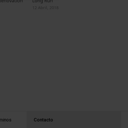
Renovation
Long Run
12 Abril, 2018
PEU 3
rminos
Contacto