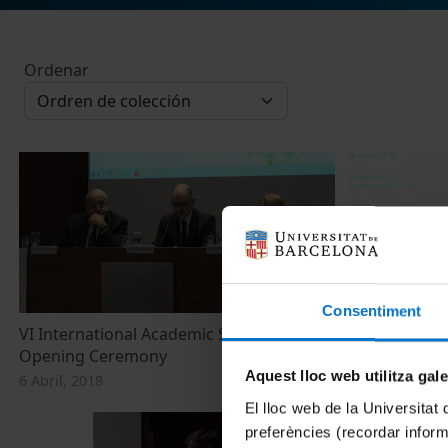
Ordenar
Consentiment
VI International Academic Symposium.
VI Internati
Opening Ceremony
Plenary Sess
Aquest lloc web utilitza gal
6 Abril, 2018
11 Abril, 2018
El lloc web de la Universitat 
preferències (recordar infor