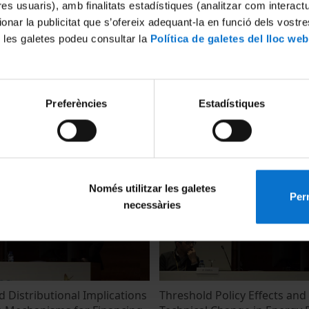
tres usuaris), amb finalitats estadístiques (analitzar com interac
ionar la publicitat que s’ofereix adequant-la en funció dels vostr
 les galetes podeu consultar la
Política de galetes del lloc web
ion Programs Increase
Heterogenous Treatment Eff
Preferències
Estadístiques
iency Evidence from the
Energy Efficiency Upgrades:
gy Label Program?
Analysis of UK Policies
11 Abril, 2018
Només utilitzar les galetes
Perm
necessàries
 Distributional Implications
Threshold Policy Effects and