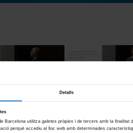
Detalls
onal Academic Symposium.
Competition and Regulation
ion
Grids
etes
11 Abril, 2018
de Barcelona utilitza galetes pròpies i de tercers amb la finalitat
mació perquè accediu al lloc web amb determinades característiq