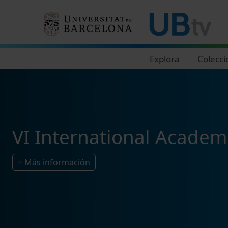
Navegació principal
Explora
Colecci
VI International Acade
+ Más información