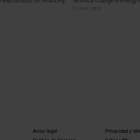
ve Mechanisms for Financing
Technical Change in Energy 
12 Abril, 2018
MENÚ PEU 1
PEU 2
Aviso legal
Privacidad y té