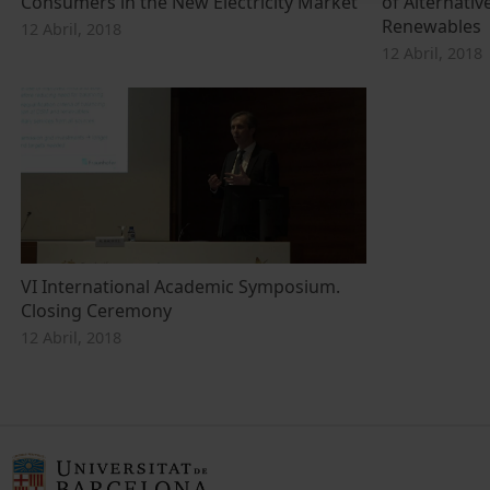
Consumers in the New Electricity Market
of Alternati
Renewables
12 Abril, 2018
12 Abril, 2018
VI International Academic Symposium.
Closing Ceremony
12 Abril, 2018