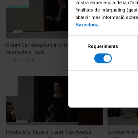
vostra experiència de la d’al
finalitats de màrqueting (gest
obtenir més informació sobre
Barcelona
.
Selecció
Green Car Adoption and the Supply of
Do Informat
Requeriments
de
Alternative Fuels
Energy Effic
consentiment
PROCEL Ener
11 Abril, 2018
11 Abril, 2018
Producers, Retailers and Risk-Averse
Economic and