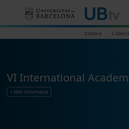
Navegació principal
Explora
Col·lecc
VI International Acade
+ Més informació