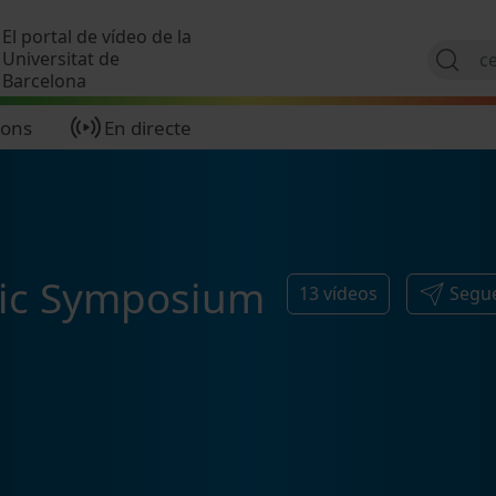
Vés al contingut
El portal de vídeo de la
Universitat de
Barcelona
ions
En directe
mic Symposium
13
vídeos
Segue