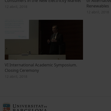
Consumers in the New Electricity Market
of Alternati
Renewables
12 abril, 2018
12 abril, 2018
VI International Academic Symposium.
Closing Ceremony
12 abril, 2018