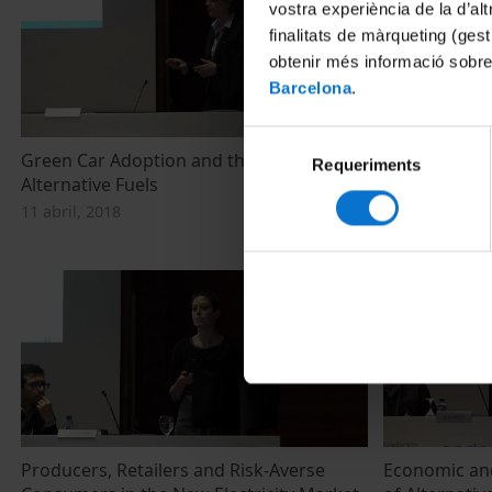
vostra experiència de la d’al
finalitats de màrqueting (gest
obtenir més informació sobre
Barcelona
.
Selecció
Green Car Adoption and the Supply of
Do Informat
Requeriments
de
Alternative Fuels
Energy Effic
consentiment
PROCEL Ener
11 abril, 2018
11 abril, 2018
Producers, Retailers and Risk-Averse
Economic and