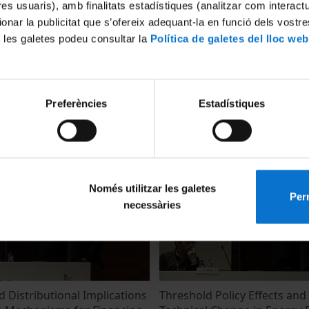
tres usuaris), amb finalitats estadístiques (analitzar com interac
ionar la publicitat que s’ofereix adequant-la en funció dels vostr
 les galetes podeu consultar la
Política de galetes del lloc web
ion Programs Increase
Heterogenous Treatment Eff
Preferències
Estadístiques
iency Evidence from the
Energy Efficiency Upgrades:
gy Label Program?
Analysis of UK Policies
11 abril, 2018
Només utilitzar les galetes
Perm
necessàries
 Distributional Implications
Threshold Policy Effects and