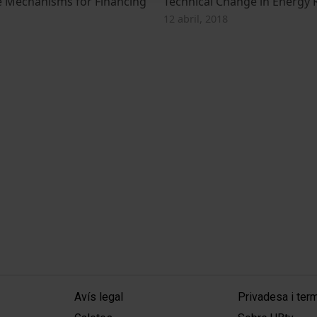
ve Mechanisms for Financing
Technical Change in Energy 
12 abril, 2018
MENÚ PEU 1
PEU 2
Avís legal
Privadesa i ter