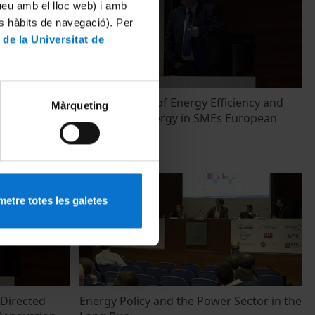
tueu amb el lloc web) i amb
es hàbits de navegació). Per
 de la Universitat de
ects in
Determinants of Energy Efficiency and
Màrqueting
 An Economic
Renewable Energy in SMEs European
Countries
11 abril, 2018
etre totes les galetes
 Directed
Energy Policy and the Power Sector in the