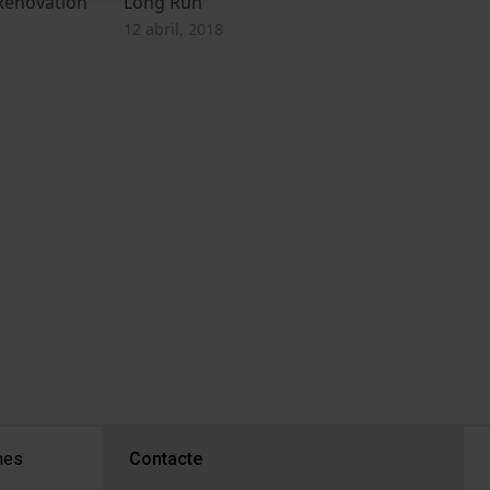
Renovation
Long Run
12 abril, 2018
PEU 3
mes
Contacte