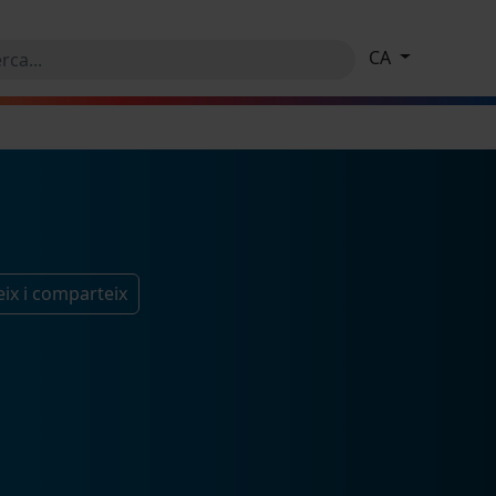
CA
ix i comparteix