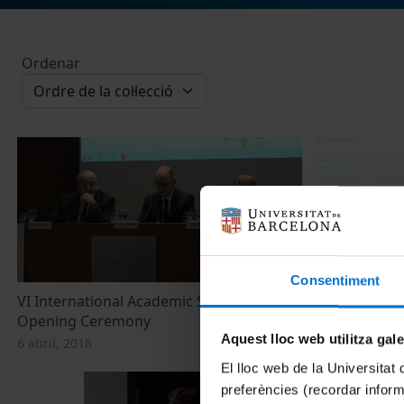
Ordenar
Consentiment
VI International Academic Symposium.
VI Internati
Opening Ceremony
Plenary Sess
Aquest lloc web utilitza gal
6 abril, 2018
11 abril, 2018
El lloc web de la Universitat 
preferències (recordar infor