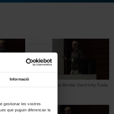
Informació
 with Smart
Gravity for Cross-Border Electricity Trade
11 abril, 2018
 de gestionar les vostres
ues que puguin diferenciar la