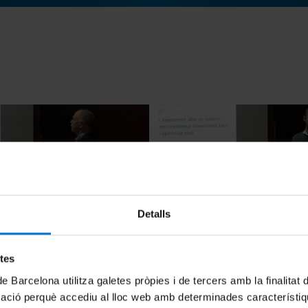
Detalls
onal Academic Symposium.
Competition and Regulation
ion
Grids
etes
11 abril, 2018
de Barcelona utilitza galetes pròpies i de tercers amb la finalitat
mació perquè accediu al lloc web amb determinades característiq