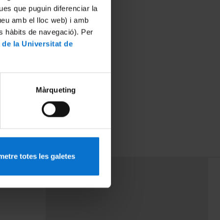
ues que puguin diferenciar la
tueu amb el lloc web) i amb
es hàbits de navegació). Per
 de la Universitat de
Màrqueting
etre totes les galetes
PEU 3
rminos
Contacto