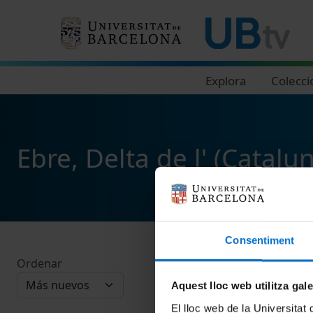
Navegació principal
Explora
Colecci
Ebre, Delta de l' (Catalu
Consentiment
Ordenar
Aquest lloc web utilitza gal
El lloc web de la Universitat 