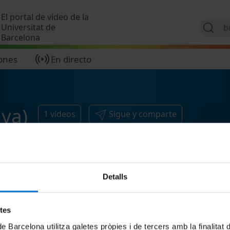
Pasar al contenido principal
El portal de vídeo de la
Universitat de
Barcelona
ones
En directo
nya)
1
vídeos
Sigue y comparte
Detalls
etes
de Barcelona utilitza galetes pròpies i de tercers amb la finalitat