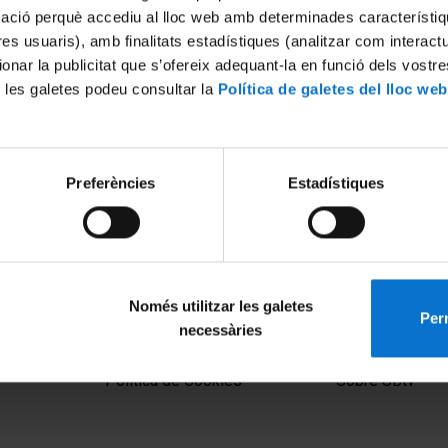
mació perquè accediu al lloc web amb determinades característiq
tres usuaris), amb finalitats estadístiques (analitzar com interac
ionar la publicitat que s’ofereix adequant-la en funció dels vostr
 les galetes podeu consultar la
Política de galetes del lloc web
Preferències
Estadístiques
Només utilitzar les galetes
Perm
necessàries
MENÚ PEU 1
PEU 2
Aviso legal
Privacidad y té
Política de Cookies
Sobre UBtv