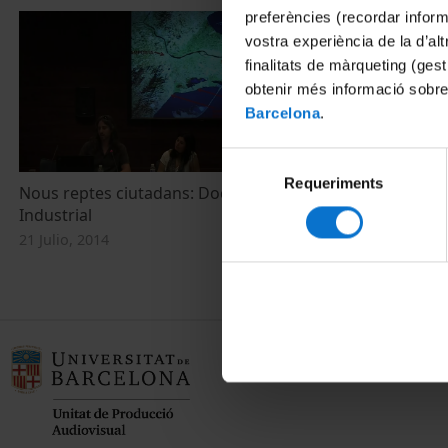
preferències (recordar infor
vostra experiència de la d’al
finalitats de màrqueting (gest
obtenir més informació sobre
Barcelona
.
Selecció
Requeriments
de
Nous reptes ciutadans: Doctorat
consentiment
Industrial
21 Julio, 2014