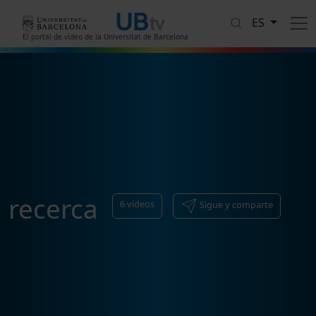
Pasar al contenido principal
ES
El portal de vídeo de la Universitat de Barcelona
recerca
6
vídeos
Sigue y comparte