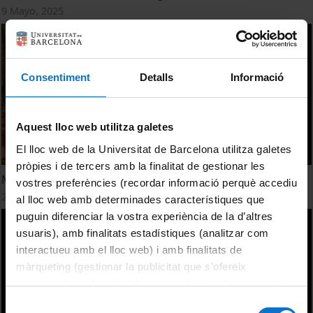
9 Mayo, 2025
Consentiment
Detalls
Informació
Aquest lloc web utilitza galetes
El lloc web de la Universitat de Barcelona utilitza galetes
pròpies i de tercers amb la finalitat de gestionar les
Més enllà de la recerca. Meritxell Rovira
vostres preferències (recordar informació perquè accediu
20 Diciembre, 2024
al lloc web amb determinades característiques que
puguin diferenciar la vostra experiència de la d’altres
usuaris), amb finalitats estadístiques (analitzar com
interactueu amb el lloc web) i amb finalitats de
màrqueting (gestionar la publicitat que s’ofereix
adequant-la en funció dels vostres hàbits de navegació).
Per obtenir més informació sobre les galetes podeu
Selecció