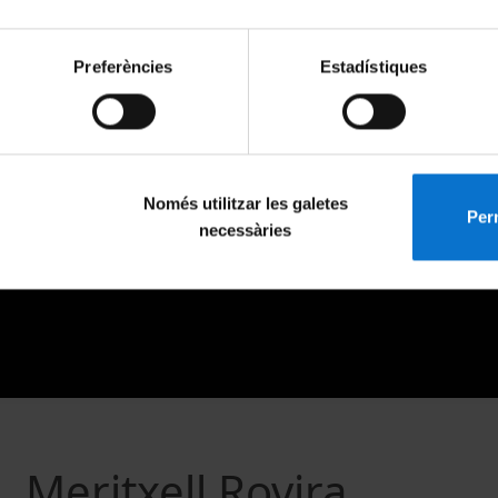
Preferències
Estadístiques
Només utilitzar les galetes
Perm
necessàries
. Meritxell Rovira