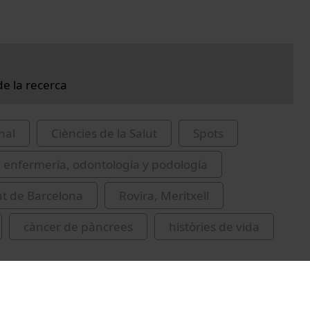
de la recerca
nal
Ciències de la Salut
Spots
 enfermería, odontología y podología
at de Barcelona
Rovira, Meritxell
càncer de pàncrees
històries de vida