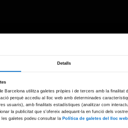
Something went wrong
Detalls
An error occurred, please try again later.
etes
de Barcelona utilitza galetes pròpies i de tercers amb la finalitat
Try again
mació perquè accediu al lloc web amb determinades característiq
tres usuaris), amb finalitats estadístiques (analitzar com interac
ionar la publicitat que s’ofereix adequant-la en funció dels vostr
 les galetes podeu consultar la
Política de galetes del lloc web