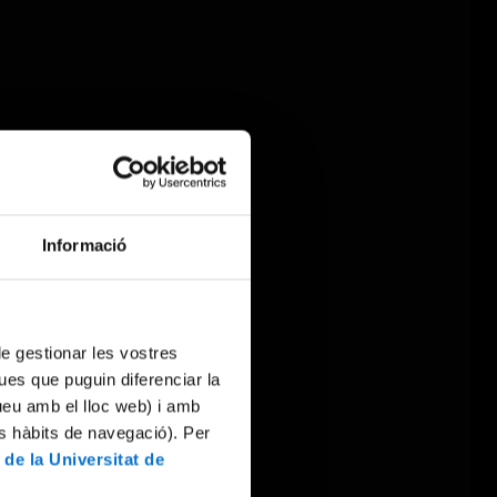
Informació
 de gestionar les vostres
ues que puguin diferenciar la
tueu amb el lloc web) i amb
es hàbits de navegació). Per
 de la Universitat de