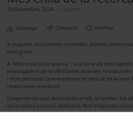
20 Diciembre, 2024
Catalán
Descargar
Compartir
Notificar
A vegades, les històries concretes, petites i persona
més grans.
A "Més enllà de la recerca", una sèrie de tres capítol
investigadors de la UB d'àrees diverses, hi trobarem t
i molt personals que expliquen el perquè de la seva f
respectives recerques.
L'experiència vital, les nostres arrels, la família i tot
en la nostra vocació i dedicació, fent d'aquesta que
que ens podem imaginar.