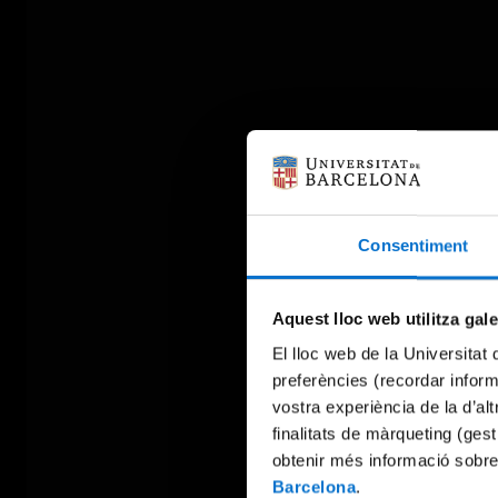
Consentiment
Aquest lloc web utilitza gal
El lloc web de la Universitat 
preferències (recordar infor
vostra experiència de la d’al
finalitats de màrqueting (gest
obtenir més informació sobre
Barcelona
.