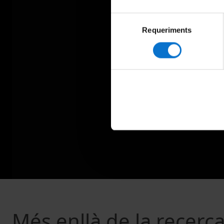
Selecció
Requeriments
de
consentiment
Més enllà de la recerca