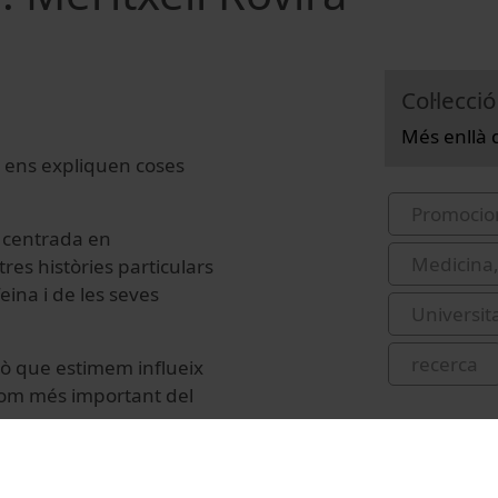
Col·lecció
Més enllà 
ls ens expliquen coses
Promocio
s centrada en
Medicina,
res històries particulars
eina i de les seves
Universit
recerca
 allò que estimem influeix
lcom més important del