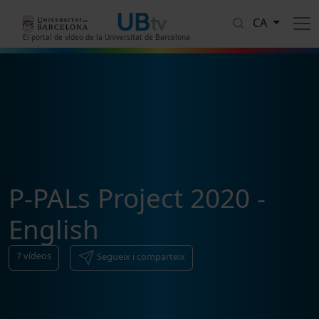
Vés al contingut
CA
El portal de vídeo de la Universitat de Barcelona
P-PALs Project 2020 -
English
7
vídeos
Segueix i comparteix