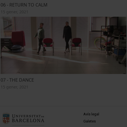
06 - RETURN TO CALM
15 gener, 2021
07 - THE DANCE
15 gener, 2021
MENÚ PEU 1
Avís legal
Galetes