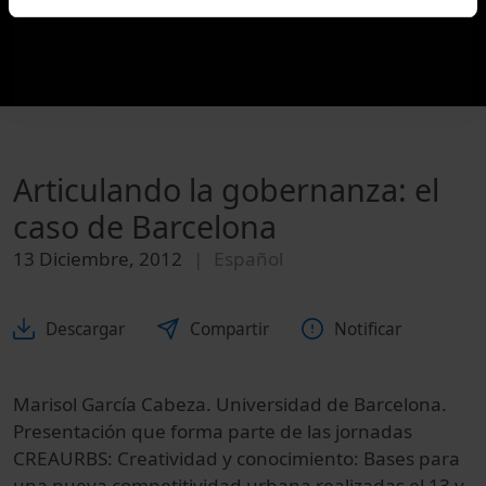
Articulando la gobernanza: el
caso de Barcelona
13 Diciembre, 2012
Español
Descargar
Compartir
Notificar
Marisol García Cabeza. Universidad de Barcelona.
Presentación que forma parte de las jornadas
CREAURBS: Creatividad y conocimiento: Bases para
una nueva competitividad urbana realizadas el 13 y