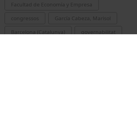
Facultad de Economía y Empresa
congressos
García Cabeza, Marisol
Barcelona (Catalunya)
governabilitat
Vídeos relacionados