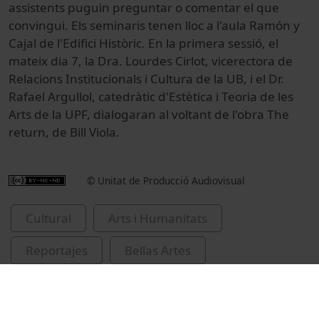
assistents puguin preguntar o comentar el que
convingui. Els seminaris tenen lloc a l'aula Ramón y
Cajal de l'Edifici Històric. En la primera sessió, el
mateix dia 7, la Dra. Lourdes Cirlot, vicerectora de
Relacions Institucionals i Cultura de la UB, i el Dr.
Rafael Argullol, catedràtic d'Estètica i Teoria de les
Arts de la UPF, dialogaran al voltant de l'obra The
return, de Bill Viola.
© Unitat de Producció Audiovisual
Cultural
Arts i Humanitats
Reportajes
Bellas Artes
Universitat de Barcelona
Fundación Sorigué
Cirlot, Lourdes