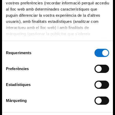
vostres preferències (recordar informació perquè accediu
al lloc web amb determinades característiques que
puguin diferenciar la vostra experiència de la d’altres
usuaris), amb finalitats estadístiques (analitzar com
interactueu amb el lloc web) i amb finalitats de
màrqueting (gestionar la publicitat que s’ofereix
adequant-la en funció dels vostres hàbits de navegació).
Per obtenir més informació sobre les galetes podeu
Selecció
consultar la
Política de galetes del lloc web de la
Requeriments
de
Universitat de Barcelona
.
consentiment
Preferències
Estadístiques
Màrqueting