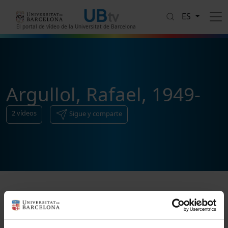
Pasar al contenido principal
ES
El portal de vídeo de la Universitat de Barcelona
Argullol, Rafael, 1949-
2
vídeos
Sigue y comparte
Ordenar