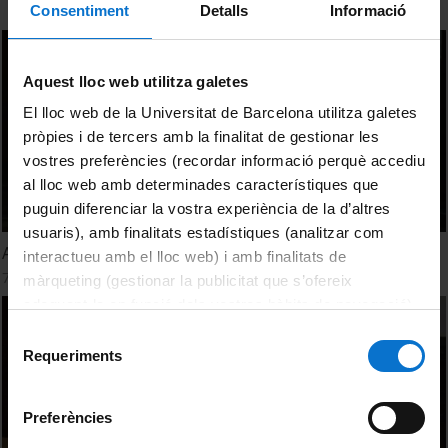
Consentiment
Detalls
Informació
Aquest lloc web utilitza galetes
El lloc web de la Universitat de Barcelona utilitza galetes
pròpies i de tercers amb la finalitat de gestionar les
vostres preferències (recordar informació perquè accediu
al lloc web amb determinades característiques que
puguin diferenciar la vostra experiència de la d’altres
usuaris), amb finalitats estadístiques (analitzar com
Art contemporani a la UB. Fundació Sorigué
interactueu amb el lloc web) i amb finalitats de
7 Marzo, 2013
màrqueting (gestionar la publicitat que s’ofereix
adequant-la en funció dels vostres hàbits de navegació).
Per obtenir més informació sobre les galetes podeu
Selecció
consultar la
Política de galetes del lloc web de la
Requeriments
de
Universitat de Barcelona
.
consentiment
Preferències