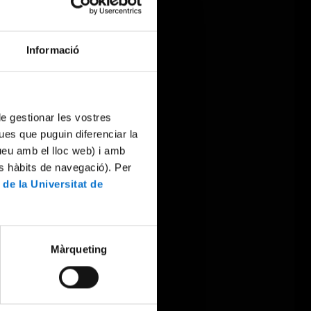
Informació
 de gestionar les vostres
ues que puguin diferenciar la
tueu amb el lloc web) i amb
es hàbits de navegació). Per
 de la Universitat de
Màrqueting