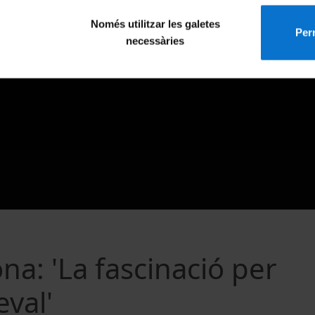
Només utilitzar les galetes
Perm
necessàries
na: 'La fascinació per
eval'