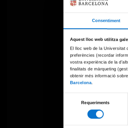
Consentiment
Aquest lloc web utilitza gal
El lloc web de la Universitat 
preferències (recordar infor
vostra experiència de la d’al
finalitats de màrqueting (gest
obtenir més informació sobre
Barcelona
.
Selecció
Requeriments
de
consentiment