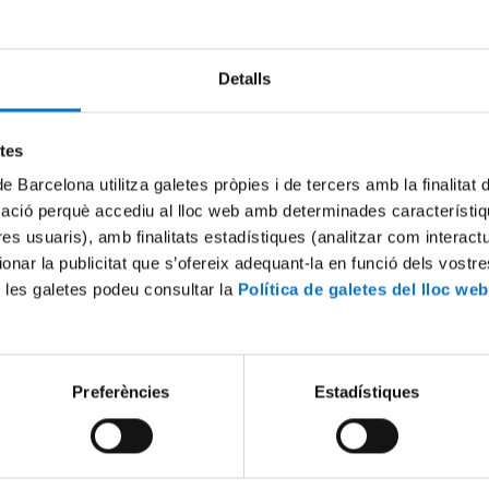
Detalls
Try again
etes
de Barcelona utilitza galetes pròpies i de tercers amb la finalitat
mació perquè accediu al lloc web amb determinades característiq
tres usuaris), amb finalitats estadístiques (analitzar com interac
ionar la publicitat que s’ofereix adequant-la en funció dels vostr
 les galetes podeu consultar la
Política de galetes del lloc web
Preferències
Estadístiques