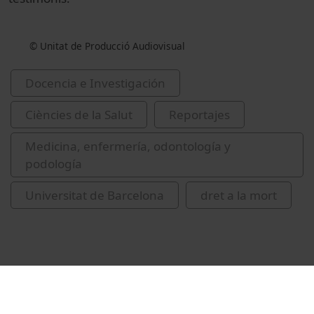
© Unitat de Producció Audiovisual
Docencia e Investigación
Ciències de la Salut
Reportajes
Medicina, enfermería, odontología y
podología
Universitat de Barcelona
dret a la mort