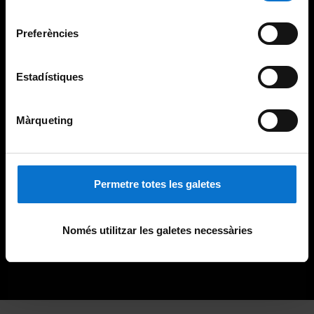
Universitat de Barcelona
.
consentiment
Preferències
Estadístiques
Màrqueting
Permetre totes les galetes
Només utilitzar les galetes necessàries