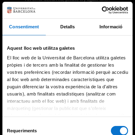
Consentiment
Detalls
Informació
Try again
Aquest lloc web utilitza galetes
El lloc web de la Universitat de Barcelona utilitza galetes
pròpies i de tercers amb la finalitat de gestionar les
vostres preferències (recordar informació perquè accediu
al lloc web amb determinades característiques que
puguin diferenciar la vostra experiència de la d’altres
usuaris), amb finalitats estadístiques (analitzar com
interactueu amb el lloc web) i amb finalitats de
màrqueting (gestionar la publicitat que s’ofereix
adequant-la en funció dels vostres hàbits de navegació).
Per obtenir més informació sobre les galetes podeu
Selecció
consultar la
Política de galetes del lloc web de la
Requeriments
de