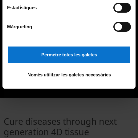
Estadístiques
Màrqueting
Permetre totes les galetes
Només utilitzar les galetes necessàries
Cure diseases through next
generation 4D tissue