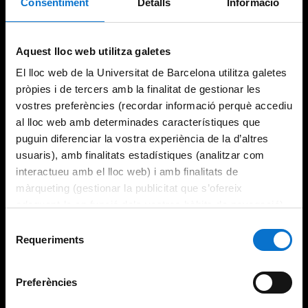
Consentiment
Detalls
Informació
Try again
Aquest lloc web utilitza galetes
El lloc web de la Universitat de Barcelona utilitza galetes
pròpies i de tercers amb la finalitat de gestionar les
vostres preferències (recordar informació perquè accediu
al lloc web amb determinades característiques que
puguin diferenciar la vostra experiència de la d’altres
usuaris), amb finalitats estadístiques (analitzar com
interactueu amb el lloc web) i amb finalitats de
màrqueting (gestionar la publicitat que s’ofereix
adequant-la en funció dels vostres hàbits de navegació).
Per obtenir més informació sobre les galetes podeu
Selecció
consultar la
Política de galetes del lloc web de la
Requeriments
de
Universitat de Barcelona
.
consentiment
Preferències