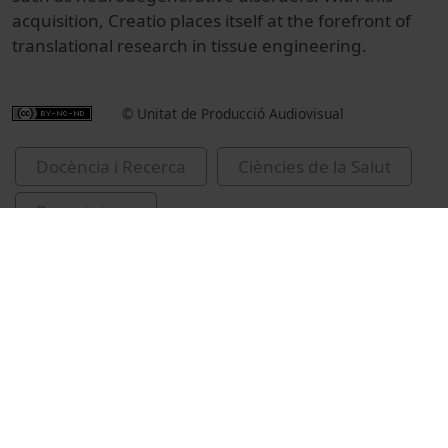
acquisition, Creatio places itself at the forefront of
translational research in tissue engineering.
© Unitat de Producció Audiovisual
Docència i Recerca
Ciències de la Salut
Reportatges
Medicina, infermeria, odontologia i podologia
Universitat de Barcelona
Canals i Coll, Josep M.
Guàrdia-Olmos, Joan, 1958-
impressió 4D
cura dels malalts