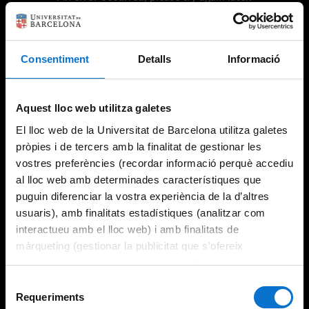
Consentiment
Detalls
Informació
Try again
Aquest lloc web utilitza galetes
El lloc web de la Universitat de Barcelona utilitza galetes
pròpies i de tercers amb la finalitat de gestionar les
vostres preferències (recordar informació perquè accediu
al lloc web amb determinades característiques que
puguin diferenciar la vostra experiència de la d’altres
usuaris), amb finalitats estadístiques (analitzar com
interactueu amb el lloc web) i amb finalitats de
màrqueting (gestionar la publicitat que s’ofereix
adequant-la en funció dels vostres hàbits de navegació).
Per obtenir més informació sobre les galetes podeu
Selecció
consultar la
Política de galetes del lloc web de la
Requeriments
de