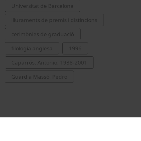
Universitat de Barcelona
lliuraments de premis i distincions
cerimònies de graduació
filologia anglesa
1996
Caparrós, Antonio, 1938-2001
Guardia Massó, Pedro
Vídeos relacionados